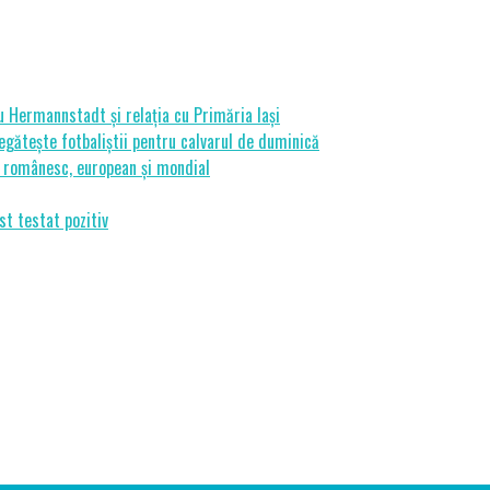
cu Hermannstadt și relația cu Primăria Iași
gătește fotbaliștii pentru calvarul de duminică
ui românesc, european și mondial
st testat pozitiv