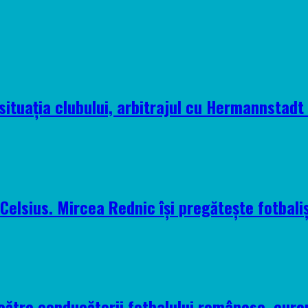
situația clubului, arbitrajul cu Hermannstadt ș
elsius. Mircea Rednic își pregătește fotbaliș
 către conducătorii fotbalului românesc, euro