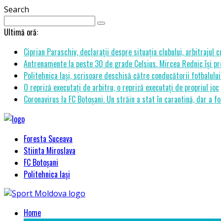
Search
Ultimă oră:
Ciprian Paraschiv, declarații despre situația clubului, arbitrajul 
Antrenamente la peste 30 de grade Celsius. Mircea Rednic își pre
Politehnica Iași, scrisoare deschisă către conducătorii fotbalul
O repriză executați de arbitru, o repriză executați de propriul joc
Coronavirus la FC Botoșani. Un străin a stat în carantină, dar a fo
Foresta Suceava
Stiinta Miroslava
FC Botoșani
Politehnica Iași
Home