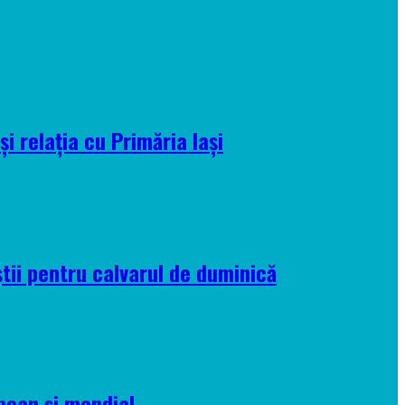
i relația cu Primăria Iași
tii pentru calvarul de duminică
pean și mondial