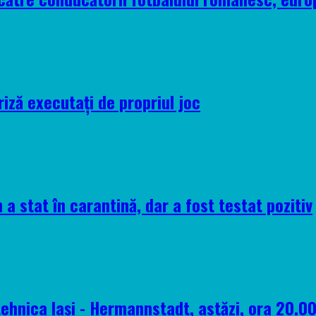
riză executați de propriul joc
 a stat în carantină, dar a fost testat pozitiv
tehnica Iași - Hermannstadt, astăzi, ora 20.0