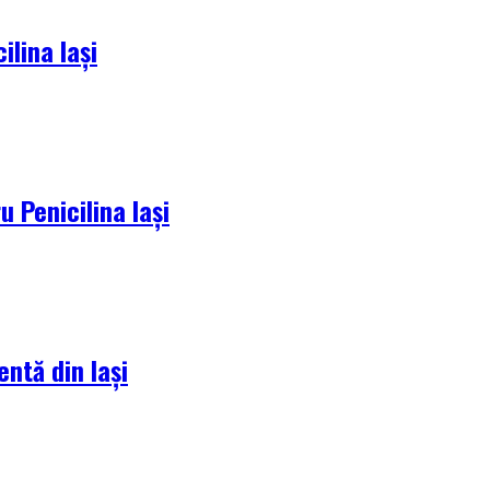
lina Iași
 Penicilina Iași
entă din Iași