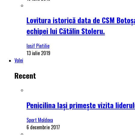
Lovitura istorică data de CSM Botoșa
echipei lui Cătălin Stoleru.
Iosif Pintilie
13 iulie 2019
Volei
Recent
Penicilina Iași primește vizita lider
Sport Moldova
6 decembrie 2017