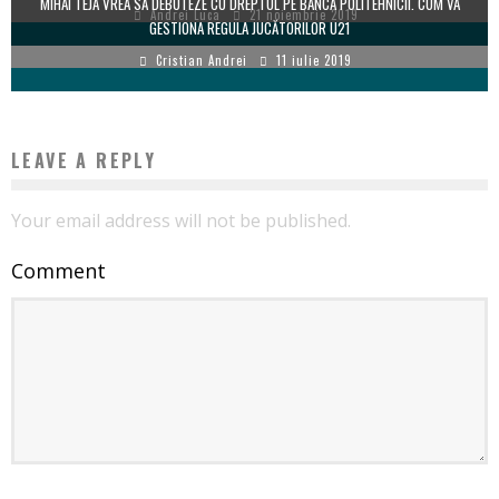
MIHAI TEJA VREA SĂ DEBUTEZE CU DREPTUL PE BANCA POLITEHNICII. CUM VA
Andrei Luca
21 noiembrie 2019
GESTIONA REGULA JUCĂTORILOR U21
Cristian Andrei
11 iulie 2019
LEAVE A REPLY
Your email address will not be published.
Comment