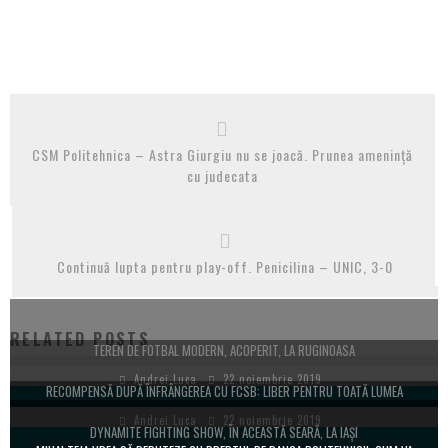
CSM Politehnica – Astra Giurgiu nu se joacă. Prunea amenință
cu judecata
Continuă lupta pentru play-off. Penicilina – UNIC, 3-0
RELATED POSTS
TEREN DE FOTBAL MODERN, ACOPERIT, LA RUGINOASA
Andrei Luca
22 noiembrie 2019
RECOMPENSĂ DUPĂ ÎNFRÂNGEREA CU FCSB: LIBER PENTRU TOATĂ LUMEA
Andrei Luca
22 noiembrie 2019
DYNAMITE FIGHTING SHOW, ÎN ACEASTĂ SEARĂ, LA IAȘI