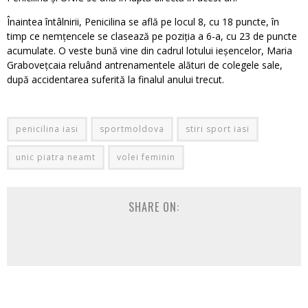
Înaintea întâlnirii, Penicilina se află pe locul 8, cu 18 puncte, în
timp ce nemțencele se clasează pe poziția a 6-a, cu 23 de puncte
acumulate. O veste bună vine din cadrul lotului ieșencelor, Maria
Grabovețcaia reluând antrenamentele alături de colegele sale,
după accidentarea suferită la finalul anului trecut.
penicilina iasi
sportmoldova
stiri sport iasi
unic piatra neamt
volei feminin
SHARE ON: