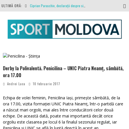
ULTIMĂ ORĂ:
Ciprian Paraschiv, declarații despre situația clubului, arbitrajul cu Hermannstadt și relația cu Primăria Iași
Antrenamente la peste 30 de grade Celsius. Mircea Rednic își pregătește fotbaliștii pentru calvarul de duminică
Politehnica Iași, scrisoare deschisă către conducătorii fotbalului românesc, european și mondial
O repriză executați de arbitru, o repriză executați de propriul joc
Coronavirus la FC Botoșani. Un străin a stat în carantină, dar a fost testat pozitiv
Derby la Polivalentă. Penicilina – UNIC Piatra Neamț, sâmbătă,
ora 17.00
Andrei Luca
10 februarie 2017
Echipa de volei feminin, Penicilina Iași, primește sâmbătă, de la
ora 17.00, vizita formației UNIC Piatra Neamț, într-o partidă care
a născut mari orgolii, mai ales între conducătorii celor două
echipe. De această dată, poate mai importantă decât orice
orgoliu este clasarea pe locul 6 la finalul sezonului regulat, iar
Penicilina și UNIC se află în luptă directă în acest an.