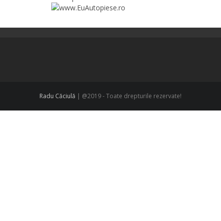
Radu Căciulă
| @2019 - Toate drepturile rezervate!