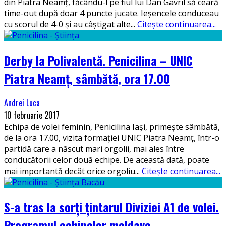
din Piatra Neamț, făcându-l pe fiul lui Dan Gavril să ceară
time-out după doar 4 puncte jucate. Ieșencele conduceau
cu scorul de 4-0 și au câștigat alte
...
Citește continuarea...
Derby la Polivalentă. Penicilina – UNIC
Piatra Neamț, sâmbătă, ora 17.00
Andrei Luca
10 februarie 2017
Echipa de volei feminin, Penicilina Iași, primește sâmbătă,
de la ora 17.00, vizita formației UNIC Piatra Neamț, într-o
partidă care a născut mari orgolii, mai ales între
conducătorii celor două echipe. De această dată, poate
mai importantă decât orice orgoliu
...
Citește continuarea...
S-a tras la sorți țintarul Diviziei A1 de volei.
Programul echipelor moldave