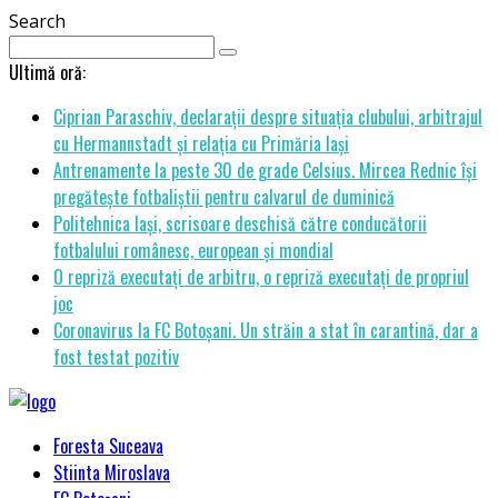
Search
Ultimă oră:
Ciprian Paraschiv, declarații despre situația clubului, arbitrajul
cu Hermannstadt și relația cu Primăria Iași
Antrenamente la peste 30 de grade Celsius. Mircea Rednic își
pregătește fotbaliștii pentru calvarul de duminică
Politehnica Iași, scrisoare deschisă către conducătorii
fotbalului românesc, european și mondial
O repriză executați de arbitru, o repriză executați de propriul
joc
Coronavirus la FC Botoșani. Un străin a stat în carantină, dar a
fost testat pozitiv
Foresta Suceava
Stiinta Miroslava