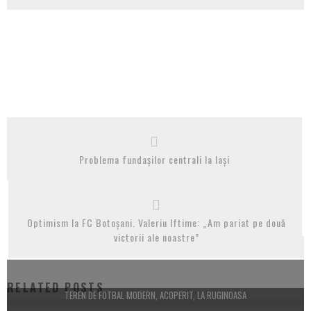
Problema fundașilor centrali la Iași
Optimism la FC Botoșani. Valeriu Iftime: „Am pariat pe două
victorii ale noastre”
RELATED POSTS
TEREN DE FOTBAL MODERN, ACOPERIT, LA RUGINOASA