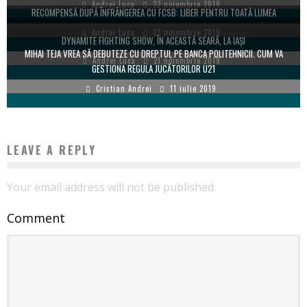
Andrei Luca
22 noiembrie 2019
RECOMPENSĂ DUPĂ ÎNFRÂNGEREA CU FCSB: LIBER PENTRU TOATĂ LUMEA
Andrei Luca
22 noiembrie 2019
DYNAMITE FIGHTING SHOW, ÎN ACEASTĂ SEARĂ, LA IAȘI
MIHAI TEJA VREA SĂ DEBUTEZE CU DREPTUL PE BANCA POLITEHNICII. CUM VA
Andrei Luca
21 noiembrie 2019
GESTIONA REGULA JUCĂTORILOR U21
Cristian Andrei
11 iulie 2019
LEAVE A REPLY
Your email address will not be published.
Comment