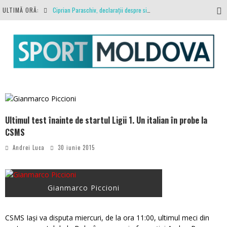
ULTIMĂ ORĂ:
Ciprian Paraschiv, declarații despre situația clubului, arbitrajul cu Hermannstadt și relația cu Primăria Iași
Antrenamente la peste 30 de grade Celsius. Mircea Rednic își pregătește fotbaliștii pentru calvarul de duminică
Politehnica Iași, scrisoare deschisă către conducătorii fotbalului românesc, european și mondial
O repriză executați de arbitru, o repriză executați de propriul joc
Coronavirus la FC Botoșani. Un străin a stat în carantină, dar a fost testat pozitiv
Ultimul test înainte de startul Ligii 1. Un italian în probe la
CSMS
Andrei Luca
30 iunie 2015
Gianmarco Piccioni
CSMS Iași va disputa miercuri, de la ora 11:00, ultimul meci din