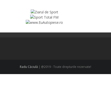
Radu Căciulă
| @2019 - Toate drepturile rezervate!