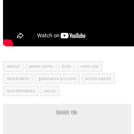
amical
amkar perm
bolu
csms iasi
deschidere
gianmarco piccioni
nicolo napoli
sportmoldova
turcia
SHARE ON: