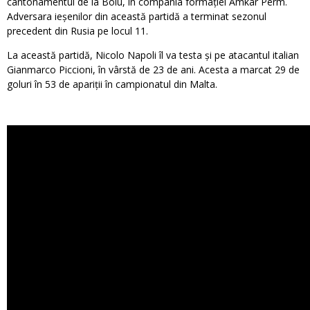
cantonamentul de la Bolu, în compania formației Amkar Perm.
Adversara ieșenilor din această partidă a terminat sezonul
precedent din Rusia pe locul 11.
La această partidă, Nicolo Napoli îl va testa și pe atacantul italian
Gianmarco Piccioni, în vârstă de 23 de ani. Acesta a marcat 29 de
goluri în 53 de apariții în campionatul din Malta.