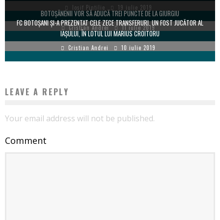
Iosif Pintilie
19 iulie 2019
BOTOŞĂNENII VOR SĂ ADUCĂ TREI PUNCTE DE LA GIURGIU
FC BOTOŞANI ŞI-A PREZENTAT CELE ZECE TRANSFERURI. UN FOST JUCĂTOR AL
Cristian Andrei
11 iulie 2019
IAŞULUI, ÎN LOTUL LUI MARIUS CROITORU
Cristian Andrei
10 iulie 2019
LEAVE A REPLY
Your email address will not be published.
Comment