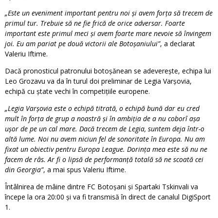
„Este un eveniment important pentru noi şi avem forţa să trecem de
primul tur. Trebuie să ne fie frică de orice adversar. Foarte
important este primul meci şi avem foarte mare nevoie să învingem
joi. Eu am pariat pe două victorii ale Botoşaniului”
, a declarat
Valeriu Iftime.
Dacă pronosticul patronului botoșănean se adeverește, echipa lui
Leo Grozavu va da în turul doi preliminar de Legia Varșovia,
echipă cu ștate vechi în competițiile europene.
„Legia Varşovia este o echipă titrată, o echipă bună dar eu cred
mult în forţa de grup a noastră şi în ambiţia de a nu coborî aşa
uşor de pe un cal mare. Dacă trecem de Legia, suntem deja într-o
altă lume. Noi nu avem niciun fel de sonoritate în Europa. Nu am
fixat un obiectiv pentru Europa League. Dorinţa mea este să nu ne
facem de râs. Ar fi o lipsă de performanţă totală să ne scoată cei
din Georgia”
, a mai spus Valeriu Iftime.
Întâlnirea de mâine dintre FC Botoșani și Spartaki Tskinvali va
începe la ora 20:00 și va fi transmisă în direct de canalul DigiSport
1.