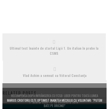
Ultimul test înainte de startul Ligii 1. Un italian în probe la
CSMS
Vlad Achim a semnat cu Viitorul Constanța
RELATED POSTS
RECOMPENSĂ DUPĂ ÎNFRÂNGEREA CU FCSB: LIBER PENTRU TOATĂ LUMEA
MARIUS CROITORU ESTE OPTIMIST INAINTEA MECIULUI CU VOLUNTARI: “PUTEM
Andrei Luca
22 noiembrie 2019
BATE PE ORICINE!”