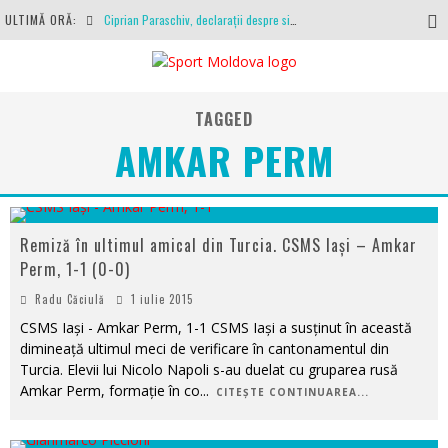
ULTIMĂ ORĂ:
Ciprian Paraschiv, declarații despre situația clubului, arbitrajul cu Hermannstadt și relația cu Primăria Iași
Antrenamente la peste 30 de grade Celsius. Mircea Rednic își pregătește fotbaliștii pentru calvarul de duminică
Politehnica Iași, scrisoare deschisă către conducătorii fotbalului românesc, european și mondial
TAGGED
O repriză executați de arbitru, o repriză executați de propriul joc
AMKAR PERM
Coronavirus la FC Botoșani. Un străin a stat în carantină, dar a fost testat pozitiv
Remiză în ultimul amical din Turcia. CSMS Iași – Amkar
Perm, 1-1 (0-0)
Radu Căciulă
1 iulie 2015
CSMS Iași - Amkar Perm, 1-1 CSMS Iași a susținut în această
dimineață ultimul meci de verificare în cantonamentul din
Turcia. Elevii lui Nicolo Napoli s-au duelat cu gruparea rusă
Amkar Perm, formație în co
...
CITEȘTE CONTINUAREA...