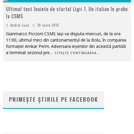
Ultimul test înainte de startul Ligii 1. Un italian în probe
la CSMS
Andrei Luca
30 iunie 2015
Gianmarco Piccioni CSMS Iași va disputa miercuri, de la ora
11:00, ultimul meci din cantonamentul de la Bolu, în compania
formației Amkar Perm. Adversara ieșenilor din această partidă
a terminat sezonul pre
...
CITEȘTE CONTINUAREA...
PRIMEȘTE ȘTIRILE PE FACEBOOK
WordPress
booking
plugin