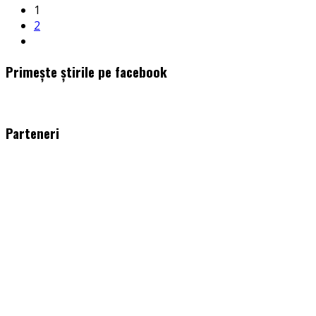
1
2
Primește știrile pe facebook
WordPress
booking
plugin
Parteneri