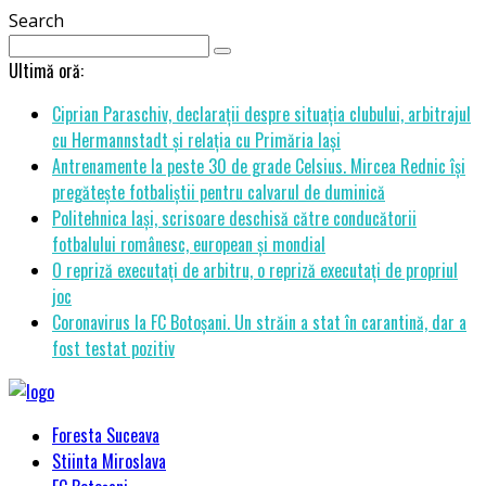
Search
Ultimă oră:
Ciprian Paraschiv, declarații despre situația clubului, arbitrajul
cu Hermannstadt și relația cu Primăria Iași
Antrenamente la peste 30 de grade Celsius. Mircea Rednic își
pregătește fotbaliștii pentru calvarul de duminică
Politehnica Iași, scrisoare deschisă către conducătorii
fotbalului românesc, european și mondial
O repriză executați de arbitru, o repriză executați de propriul
joc
Coronavirus la FC Botoșani. Un străin a stat în carantină, dar a
fost testat pozitiv
Foresta Suceava
Stiinta Miroslava