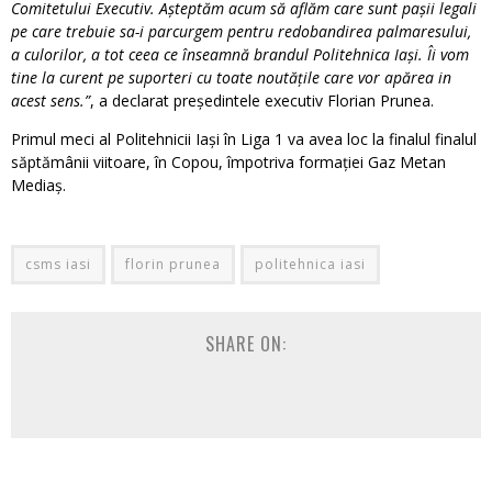
Comitetului Executiv. Așteptăm acum să aflăm care sunt pașii legali
pe care trebuie sa-i parcurgem pentru redobandirea palmaresului,
a culorilor, a tot ceea ce înseamnă brandul Politehnica Iași. Îi vom
tine la curent pe suporteri cu toate noutățile care vor apărea in
acest sens.”
, a declarat președintele executiv Florian Prunea.
Primul meci al Politehnicii Iași în Liga 1 va avea loc la finalul finalul
săptămânii viitoare, în Copou, împotriva formației Gaz Metan
Mediaș.
csms iasi
florin prunea
politehnica iasi
SHARE ON: