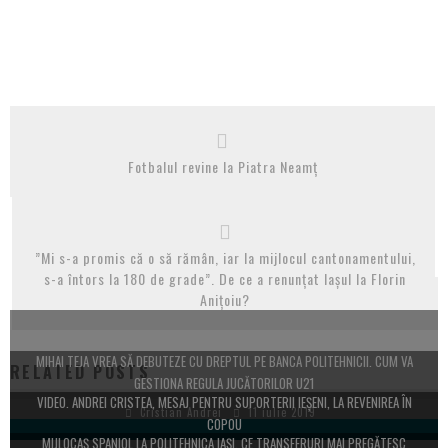
Fotbalul revine la Piatra Neamț
”Mi s-a promis că o să rămân, iar la mijlocul cantonamentului,
s-a întors la 180 de grade”. De ce a renunțat Iașul la Florin
Anițoiu?
MIHAI TEJA VREA SĂ DEBUTEZE CU DREPTUL PE BANCA POLITEHNICII. CUM VA
RELATED POSTS
GESTIONA REGULA JUCĂTORILOR U21
VIDEO. ANDREI CRISTEA, MESAJ PENTRU SUPORTERII IEŞENI, LA REVENIREA ÎN
Cristian Andrei
11 iulie 2019
COPOU
MIJLOCAŞ SPANIOL LA POLITEHNICA IAŞI. CE TRANSFERURI MAI PREGĂTESC