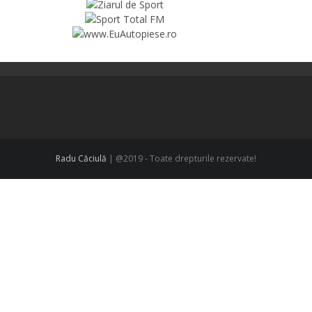
Radu Căciulă
| @2019 - Toate drepturile rezervate!