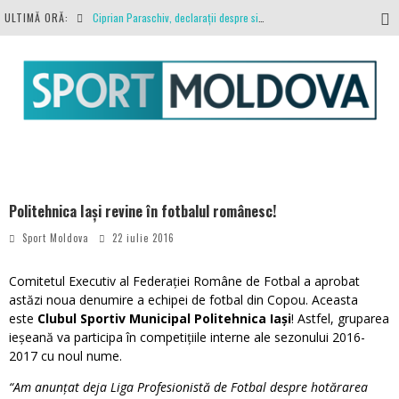
ULTIMĂ ORĂ:
Ciprian Paraschiv, declarații despre situația clubului, arbitrajul cu Hermannstadt și relația cu Primăria Iași
Antrenamente la peste 30 de grade Celsius. Mircea Rednic își pregătește fotbaliștii pentru calvarul de duminică
Politehnica Iași, scrisoare deschisă către conducătorii fotbalului românesc, european și mondial
O repriză executați de arbitru, o repriză executați de propriul joc
Coronavirus la FC Botoșani. Un străin a stat în carantină, dar a fost testat pozitiv
Politehnica Iași revine în fotbalul românesc!
Sport Moldova
22 iulie 2016
Comitetul Executiv al Federa
ției Române de Fotbal a aprobat
astăzi noua denumire a echipei de fotbal din Copou. Aceasta
este
Clubul Sportiv Municipal Politehnica Iași
! Astfel, gruparea
ieșeană va participa în competițiile interne ale sezonului 2016-
2017 cu noul nume.
“Am anunțat deja Liga Profesionistă de Fotbal despre hotărarea