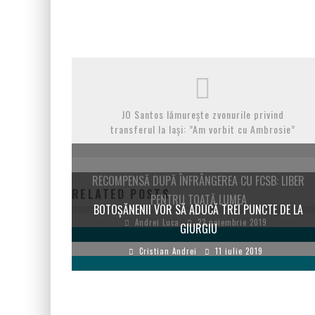
JO Santos lămurește zvonurile privind
transferul la Iași: ”Am vorbit cu Ambrosie”
RECOMPENSĂ DUPĂ ÎNFRÂNGEREA CU FCSB: LIBER
RELATED POSTS
PENTRU TOATĂ LUMEA
BOTOŞĂNENII VOR SĂ ADUCĂ TREI PUNCTE DE LA
Andrei Luca
22 noiembrie 2019
GIURGIU
Cristian Andrei
11 iulie 2019