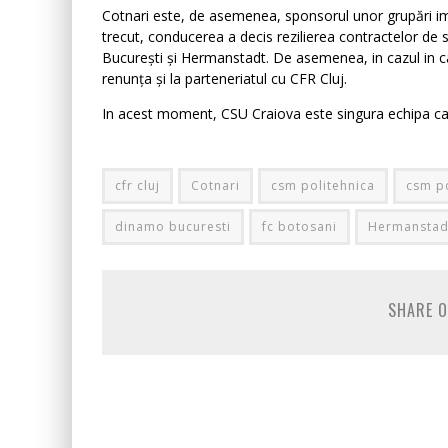
Cotnari este, de asemenea, sponsorul unor grupări imp
trecut, conducerea a decis rezilierea contractelor de 
București și Hermanstadt. De asemenea, in cazul in ca
renunța și la parteneriatul cu CFR Cluj.
In acest moment, CSU Craiova este singura echipa car
cfr cluj
Cotnari
csm politehnica
csm po
dinamo bucuresti
fc botosani
Hermanstad
SHARE O