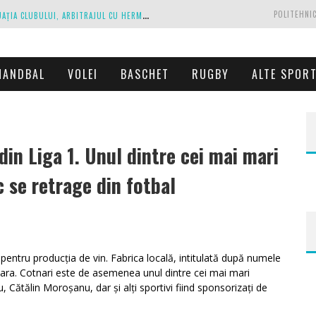
C
IPRIAN PARASCHIV, DECLARAȚII DESPRE SITUAȚIA CLUBULUI, ARBITRAJUL CU HERMANNSTADT ȘI RELAȚIA CU PRIMĂRIA IAȘI
POLITEHNIC
A
NTRENAMENTE LA PESTE 30 DE GRADE CELSIUS. MIRCEA REDNIC ÎȘI PREGĂTEȘTE FOTBALIȘTII PENTRU CALVARUL DE DUMINICĂ
P
OLITEHNICA IAȘI, SCRISOARE DESCHISĂ CĂTRE CONDUCĂTORII FOTBALULUI ROMÂNESC, EUROPEAN ȘI MONDIAL
HANDBAL
VOLEI
BASCHET
RUGBY
ALTE SPOR
ZĂ EXECUTAȚI DE PROPRIUL JOC
C
ORONAVIRUS LA FC BOTOȘANI. UN STRĂIN A STAT ÎN CARANTINĂ, DAR A FOST TESTAT POZITIV
din Liga 1. Unul dintre cei mai mari
 se retrage din fotbal
WordPress
booking
plugin
 pentru producția de vin. Fabrica locală, intitulată după numele
in tara. Cotnari este de asemenea unul dintre cei mai mari
 Cătălin Moroșanu, dar și alți sportivi fiind sponsorizați de