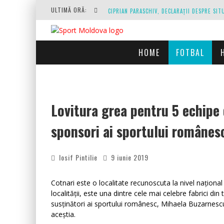
ULTIMĂ ORĂ:
HOME
FOTBAL
O REPRIZĂ EXECUTAȚI DE ARBITRU, O REPRI
Lovitura grea pentru 5 echipe 
sponsori ai sportului românesc
Iosif Pintilie
9 iunie 2019
Cotnari este o localitate recunoscuta la nivel național
localității, este una dintre cele mai celebre fabrici d
susținători ai sportului românesc, Mihaela Buzarnescu,
aceștia.