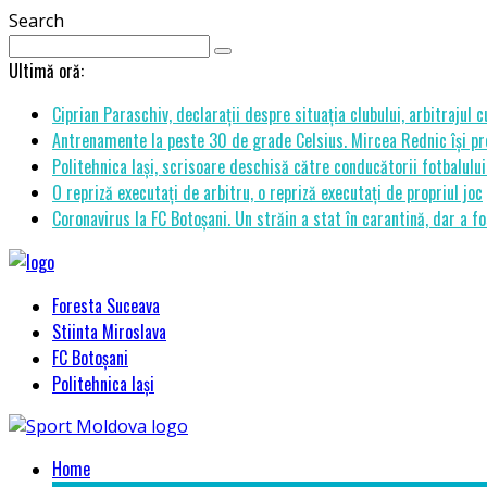
Search
Ultimă oră:
Ciprian Paraschiv, declarații despre situația clubului, arbitrajul 
Antrenamente la peste 30 de grade Celsius. Mircea Rednic își pre
Politehnica Iași, scrisoare deschisă către conducătorii fotbalul
O repriză executați de arbitru, o repriză executați de propriul joc
Coronavirus la FC Botoșani. Un străin a stat în carantină, dar a fo
Foresta Suceava
Stiinta Miroslava
FC Botoșani
Politehnica Iași
Home