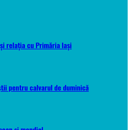
i relația cu Primăria Iași
tii pentru calvarul de duminică
pean și mondial