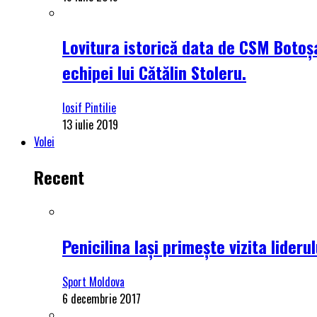
Lovitura istorică data de CSM Botoșa
echipei lui Cătălin Stoleru.
Iosif Pintilie
13 iulie 2019
Volei
Recent
Penicilina Iași primește vizita lider
Sport Moldova
6 decembrie 2017