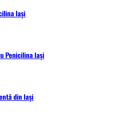
lina Iași
 Penicilina Iași
entă din Iași