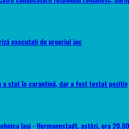
riză executați de propriul joc
 a stat în carantină, dar a fost testat pozitiv
tehnica Iași - Hermannstadt, astăzi, ora 20.0