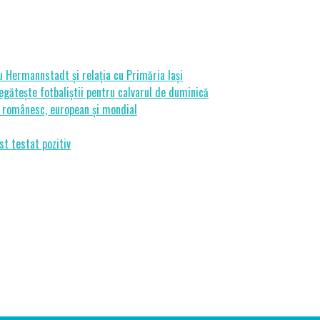
cu Hermannstadt și relația cu Primăria Iași
gătește fotbaliștii pentru calvarul de duminică
ui românesc, european și mondial
st testat pozitiv