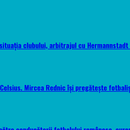
situația clubului, arbitrajul cu Hermannstadt ș
elsius. Mircea Rednic își pregătește fotbaliș
 către conducătorii fotbalului românesc, euro