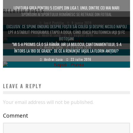
LOVITURA GREA PENTRU 5 ECHIPE DIN LIGA 1. UNUL DINTRE CEI MAI MARI
RELATED POSTS
SPONSORI AI SPORTULUI ROMÂNESC SE RETRAGE DIN FOTBAL
Iosif Pintilie
9 iunie 2019
EXCLUSIV. CE SPUNE ONDUKU DESPRE FOȘTII SĂI COLEGI ȘI DESPRE NICOLO NAPOLI
LPF A STABILIT PROGRAMUL ETAPEI A DOUA. CÂND JOACĂ POLITEHNICA IAȘI ȘI FC
Andrei Luca
27 august 2016
BOTOȘANI
”MI S-A PROMIS CĂ O SĂ RĂMÂN, IAR LA MIJLOCUL CANTONAMENTULUI, S-A
Andrei Luca
23 iulie 2016
ÎNTORS LA 180 DE GRADE”. DE CE A RENUNȚAT IAȘUL LA FLORIN ANIȚOIU?
Andrei Luca
23 iulie 2016
LEAVE A REPLY
Your email address will not be published.
Comment