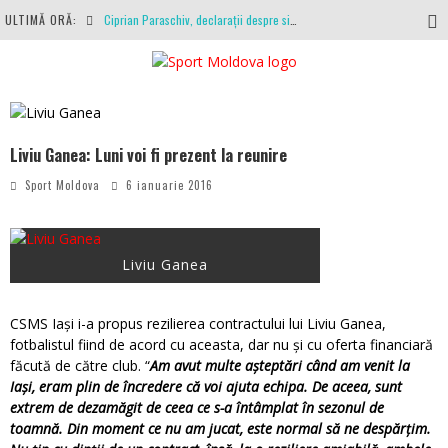
ULTIMĂ ORĂ:
Ciprian Paraschiv, declarații despre situația clubului, arbitrajul cu Hermannstadt și relația cu Primăria Iași
Antrenamente la peste 30 de grade Celsius. Mircea Rednic își pregătește fotbaliștii pentru calvarul de duminică
Politehnica Iași, scrisoare deschisă către conducătorii fotbalului românesc, european și mondial
O repriză executați de arbitru, o repriză executați de propriul joc
Liviu Ganea: Luni voi fi prezent la reunire
Coronavirus la FC Botoșani. Un străin a stat în carantină, dar a fost testat pozitiv
Sport Moldova
6 ianuarie 2016
Liviu Ganea
CSMS Iași i-a propus rezilierea contractului lui Liviu Ganea,
fotbalistul fiind de acord cu aceasta, dar nu și cu oferta financiară
făcută de către club. “
Am avut multe aşteptări când am venit la
Iaşi, eram plin de încredere că voi ajuta echipa. De aceea, sunt
extrem de dezamăgit de ceea ce s-a întâmplat în sezonul de
toamnă. Din moment ce nu am jucat, este normal să ne despărţim.