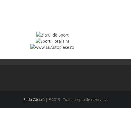
Radu Căciulă
| @2019 - Toate drepturile rezervate!