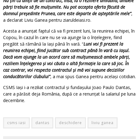
Nu ţin cu dinţii de un contract, însă, la o reziliere amiabilă, ambele
părţi trebuie să fie mulţumite. Nu pot accepta oferta făcută de
domnul preşedinte Prunea, care este departe de aşteptările mele”
,
a declarat Liviu Ganea pentru ziaruldeiasi.ro.
Acesta a anunțat faptul că va fi prezent luni, la reunirea echipei, în
Copou, în cazul în care nu se va ajunge la o înțelegere, fiind
pregătit să rămână la Iași până în vară. “
Luni voi fi prezent la
reunirea echipei, fiind jucător sub contract până în vară cu Iaşul.
Dacă vom ajunge la un acord care să mulţumească ambele părţi,
reziliem înţelegerea şi voi căuta o altă formaţie la care să joc. În
caz contrar, voi respecta contractul şi mă voi supune deciziilor
conducătorilor clubului”
, a mai spus Ganea pentru același cotidian.
CSMS Iași i-a reziliat contractul și fundașului Joao Paulo Dantas,
care a părăsit deja România, după ce a renunțat la salariul pe luna
decembrie.
csms iasi
dantas
deschidere
liviu ganea