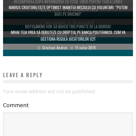
RECOMPENSĂ DUPĂ ÎNFRÂNGEREA CU FCSB: LIBER PENTRU TOATĂ LUMEA
MARIUS CROITORU ESTE OPTIMIST INAINTEA MECIULUI CU VOLUNTARI: “PUTEM
Andrei Luca
22 noiembrie 2019
BATE PE ORICINE!”
Iosif Pintilie
19 iulie 2019
BOTOŞĂNENII VOR SĂ ADUCĂ TREI PUNCTE DE LA GIURGIU
MIHAI TEJA VREA SĂ DEBUTEZE CU DREPTUL PE BANCA POLITEHNICII. CUM VA
Cristian Andrei
11 iulie 2019
GESTIONA REGULA JUCĂTORILOR U21
Cristian Andrei
11 iulie 2019
LEAVE A REPLY
Your email address will not be published.
Comment