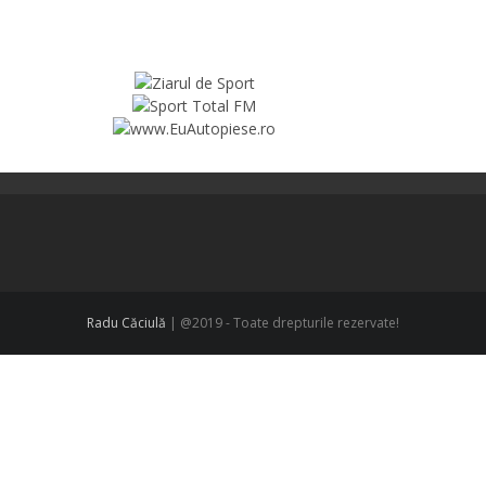
Radu Căciulă
| @2019 - Toate drepturile rezervate!