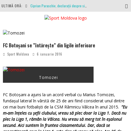
ULTIMĂ ORĂ:
Ciprian Paraschiv, declarații despre situația clubului, arbitrajul cu Hermannstadt și relația cu Primăria Iași
Antrenamente la peste 30 de grade Celsius. Mircea Rednic își pregătește fotbaliștii pentru calvarul de duminică
Politehnica Iași, scrisoare deschisă către conducătorii fotbalului românesc, european și mondial
O repriză executați de arbitru, o repriză executați de propriul joc
FC Botoșani se ”întărește” din ligile inferioare
Coronavirus la FC Botoșani. Un străin a stat în carantină, dar a fost testat pozitiv
Sport Moldova
6 ianuarie 2016
Tomozei
FC Botoșani a ajuns la un acord verbal cu Marius Tomozei,
fundașul lateral în vârstă de 25 de ani fiind considerat unul dintre
cei mai buni fotbaliști de la CSM Râmnicu Vâlcea în anul 2015.
”Eu
m-am înţeles cu şefii clubului, vreau să plec doar la Liga 1. Dacă nu
plec la Liga 1, rămân la Vâlcea. Nu vreau să merg tot în eşalonul
secund. Aici suntem în fruntea clasamentului. Dar, dacă se