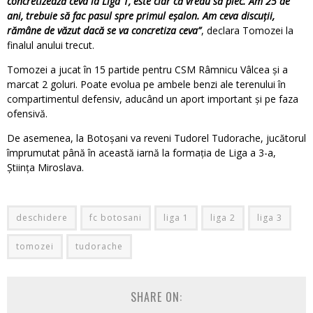
concretizează ceva la Liga 1, este clar că vreau să plec. Am 25 de
ani, trebuie să fac pasul spre primul eşalon. Am ceva discuţii,
rămâne de văzut dacă se va concretiza ceva”
, declara Tomozei la
finalul anului trecut.
Tomozei a jucat în 15 partide pentru CSM Râmnicu Vâlcea și a
marcat 2 goluri. Poate evolua pe ambele benzi ale terenului în
compartimentul defensiv, aducând un aport important și pe faza
ofensivă.
De asemenea, la Botoșani va reveni Tudorel Tudorache, jucătorul
împrumutat până în această iarnă la formația de Liga a 3-a,
Știința Miroslava.
deschidere
fc botosani
liga 1
liga 2
liga 3
tomozei
tudorache
SHARE ON: