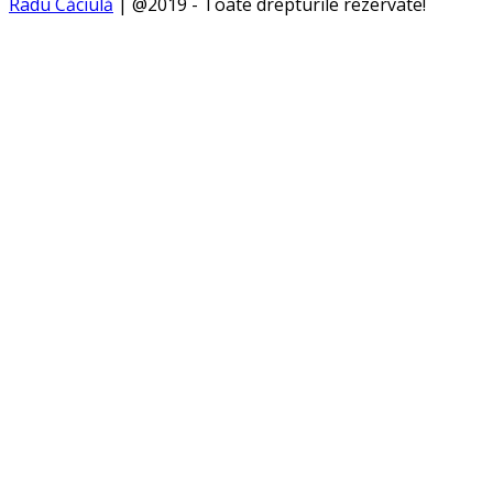
Radu Căciulă
| @2019 - Toate drepturile rezervate!