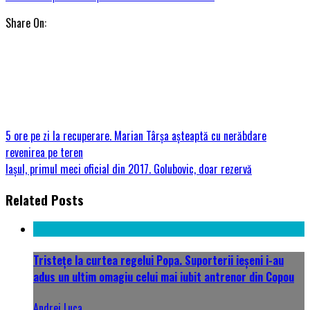
Share On:
5 ore pe zi la recuperare. Marian Târșa așteaptă cu nerăbdare
revenirea pe teren
Iașul, primul meci oficial din 2017. Golubovic, doar rezervă
Related Posts
Tristețe la curtea regelui Popa. Suporterii ieșeni i-au
adus un ultim omagiu celui mai iubit antrenor din Copou
Andrei Luca