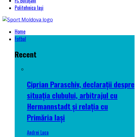
FC Botoșani
Politehnica Iași
Home
Fotbal
Recent
Ciprian Paraschiv, declarații despre
situația clubului, arbitrajul cu
Hermannstadt și relația cu
Primăria Iași
Andrei Luca