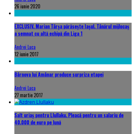
26 iunie 2020
EXCLUSIV. Marian Târșa părăsește Iașul. Tânărul mijlocaș
a semnat cu altă echipă din Liga 1
Andrei Luca
12 iunie 2017
Bârnova lui Amânar produce surpriza etapei
Andrei Luca
27 martie 2017
Salt uriaș pentru Llullaku. Pleacă pentru un salariu de
40.000 de euro pe lună