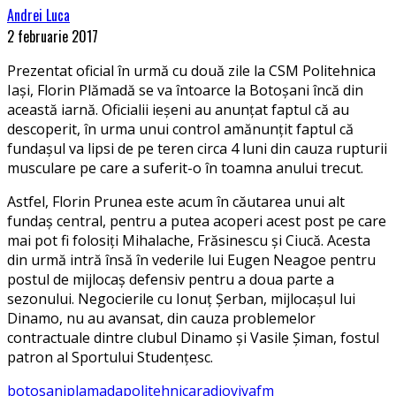
Andrei Luca
2 februarie 2017
Prezentat oficial în urmă cu două zile la CSM Politehnica
Iași, Florin Plămadă se va întoarce la Botoșani încă din
această iarnă. Oficialii ieșeni au anunțat faptul că au
descoperit, în urma unui control amănunțit faptul că
fundașul va lipsi de pe teren circa 4 luni din cauza rupturii
musculare pe care a suferit-o în toamna anului trecut.
Astfel, Florin Prunea este acum în căutarea unui alt
fundaș central, pentru a putea acoperi acest post pe care
mai pot fi folosiți Mihalache, Frăsinescu și Ciucă. Acesta
din urmă intră însă în vederile lui Eugen Neagoe pentru
postul de mijlocaș defensiv pentru a doua parte a
sezonului. Negocierile cu Ionuț Șerban, mijlocașul lui
Dinamo, nu au avansat, din cauza problemelor
contractuale dintre clubul Dinamo și Vasile Șiman, fostul
patron al Sportului Studențesc.
botosani
plamada
politehnica
radio
vivafm