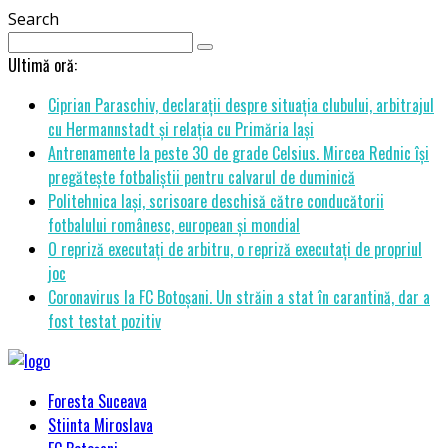
Search
Ultimă oră:
Ciprian Paraschiv, declarații despre situația clubului, arbitrajul
cu Hermannstadt și relația cu Primăria Iași
Antrenamente la peste 30 de grade Celsius. Mircea Rednic își
pregătește fotbaliștii pentru calvarul de duminică
Politehnica Iași, scrisoare deschisă către conducătorii
fotbalului românesc, european și mondial
O repriză executați de arbitru, o repriză executați de propriul
joc
Coronavirus la FC Botoșani. Un străin a stat în carantină, dar a
fost testat pozitiv
Foresta Suceava
Stiinta Miroslava