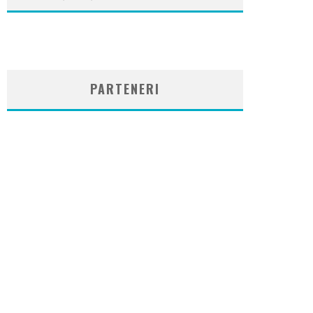
WordPress
booking
plugin
PARTENERI