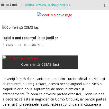
ULTIMĂ ORĂ:
Ciprian Paraschiv, declarații despre situația clubului, arbitrajul cu Hermannstadt și relația cu Primăria Iași
Antrenamente la peste 30 de grade Celsius. Mircea Rednic își pregătește fotbaliștii pentru calvarul de duminică
Politehnica Iași, scrisoare deschisă către conducătorii fotbalului românesc, european și mondial
O repriză executați de arbitru, o repriză executați de propriul joc
Iașiul a mai renunțat la un jucător
Coronavirus la FC Botoșani. Un străin a stat în carantină, dar a fost testat pozitiv
Andrei Luca
6 iulie 2015
Conferință CSMS Iași
Reveniți în țară după cantonamentul din Turcia, oficialii CSMS Iași
au renunțat la Rareș Takacs, acesta neconvingându-l pe Nicolo
Napoli în cele două săptămâni de meciuri amicale și
antrenamente. În ceea ce privește partea ofensivă, Florin Prunea
a declarat că este în negocieri cu Gomo Onduku, iar pentru partea
defensivă, președintele Iașiului este în continuare în căutarea a