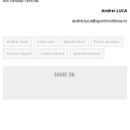
doi fundași centrali.
Andrei LUCA
andrei.luca@sportmoldova.ro
andrei luca
csms iasi
deschidere
florin prunea
nicolo napoli
rares takacs
sportmoldova
SHARE ON: