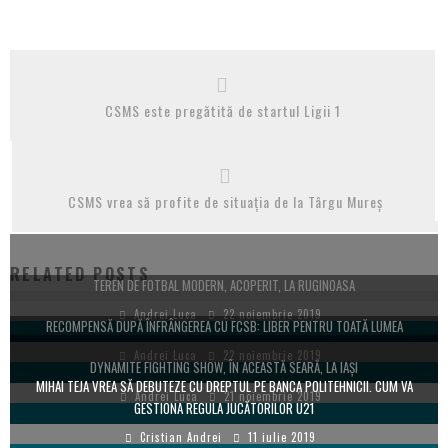
CSMS este pregătită de startul Ligii 1
CSMS vrea să profite de situația de la Târgu Mureș
RELATED POSTS
TEREN DE FOTBAL MODERN, ACOPERIT, LA RUGINOASA
Andrei Luca
22 noiembrie 2019
RECOMPENSĂ DUPĂ ÎNFRÂNGEREA CU FCSB: LIBER PENTRU TOATĂ LUMEA
Andrei Luca
22 noiembrie 2019
DYNAMITE FIGHTING SHOW, ÎN ACEASTĂ SEARĂ, LA IAȘI
MIHAI TEJA VREA SĂ DEBUTEZE CU DREPTUL PE BANCA POLITEHNICII. CUM VA
Andrei Luca
21 noiembrie 2019
GESTIONA REGULA JUCĂTORILOR U21
Cristian Andrei
11 iulie 2019