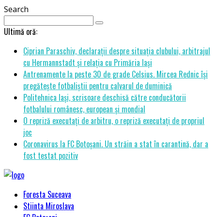
Search
Ultimă oră:
Ciprian Paraschiv, declarații despre situația clubului, arbitrajul
cu Hermannstadt și relația cu Primăria Iași
Antrenamente la peste 30 de grade Celsius. Mircea Rednic își
pregătește fotbaliștii pentru calvarul de duminică
Politehnica Iași, scrisoare deschisă către conducătorii
fotbalului românesc, european și mondial
O repriză executați de arbitru, o repriză executați de propriul
joc
Coronavirus la FC Botoșani. Un străin a stat în carantină, dar a
fost testat pozitiv
Foresta Suceava
Stiinta Miroslava