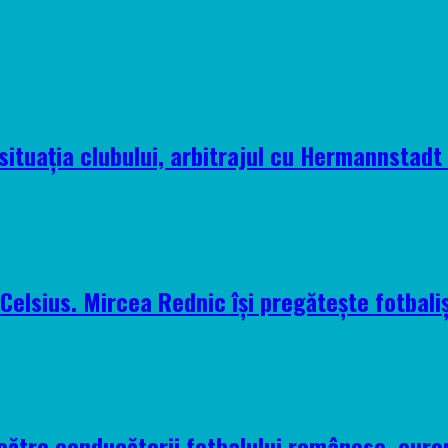
situația clubului, arbitrajul cu Hermannstadt ș
elsius. Mircea Rednic își pregătește fotbaliș
 către conducătorii fotbalului românesc, euro