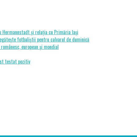
cu Hermannstadt și relația cu Primăria Iași
gătește fotbaliștii pentru calvarul de duminică
ui românesc, european și mondial
st testat pozitiv