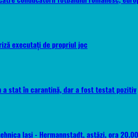
riză executați de propriul joc
 a stat în carantină, dar a fost testat pozitiv
tehnica Iași - Hermannstadt, astăzi, ora 20.0