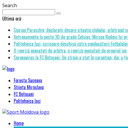
Search
Ultimă oră:
Ciprian Paraschiv, declarații despre situația clubului, arbitrajul 
Antrenamente la peste 30 de grade Celsius. Mircea Rednic își pre
Politehnica Iași, scrisoare deschisă către conducătorii fotbalul
O repriză executați de arbitru, o repriză executați de propriul joc
Coronavirus la FC Botoșani. Un străin a stat în carantină, dar a fo
Foresta Suceava
Stiinta Miroslava
FC Botoșani
Politehnica Iași
Home