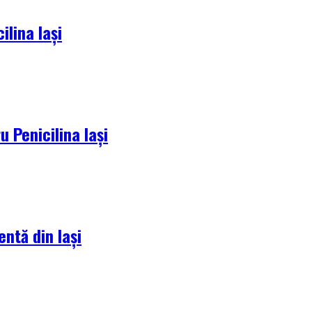
lina Iași
 Penicilina Iași
entă din Iași