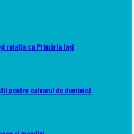
i relația cu Primăria Iași
tii pentru calvarul de duminică
pean și mondial