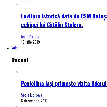
Lovitura istorică data de CSM Botoșa
echipei lui Cătălin Stoleru.
Iosif Pintilie
13 iulie 2019
Volei
Recent
Penicilina Iași primește vizita lider
Sport Moldova
6 decembrie 2017