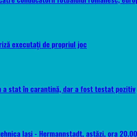
riză executați de propriul joc
 a stat în carantină, dar a fost testat pozitiv
tehnica Iași - Hermannstadt, astăzi, ora 20.0