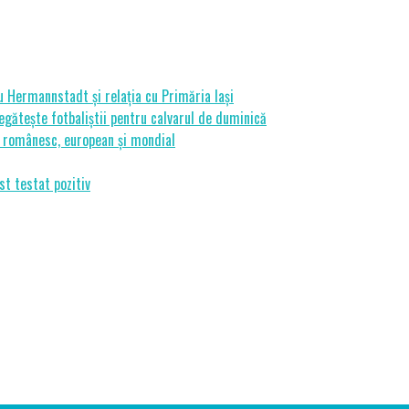
cu Hermannstadt și relația cu Primăria Iași
gătește fotbaliștii pentru calvarul de duminică
ui românesc, european și mondial
st testat pozitiv