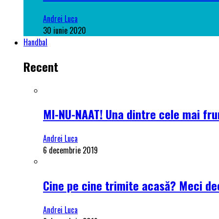
Andrei Luca
30 iunie 2020
Handbal
Recent
MI-NU-NAAT! Una dintre cele mai frum
Andrei Luca
6 decembrie 2019
Cine pe cine trimite acasă? Meci dec
Andrei Luca