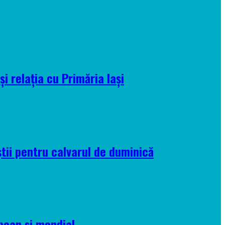
i relația cu Primăria Iași
tii pentru calvarul de duminică
pean și mondial