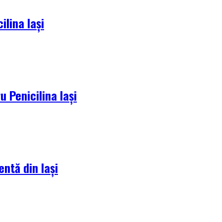
lina Iași
 Penicilina Iași
entă din Iași