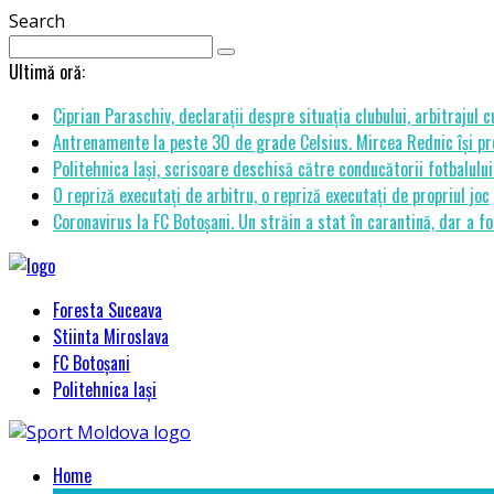
Search
Ultimă oră:
Ciprian Paraschiv, declarații despre situația clubului, arbitrajul 
Antrenamente la peste 30 de grade Celsius. Mircea Rednic își pre
Politehnica Iași, scrisoare deschisă către conducătorii fotbalul
O repriză executați de arbitru, o repriză executați de propriul joc
Coronavirus la FC Botoșani. Un străin a stat în carantină, dar a fo
Foresta Suceava
Stiinta Miroslava
FC Botoșani
Politehnica Iași
Home