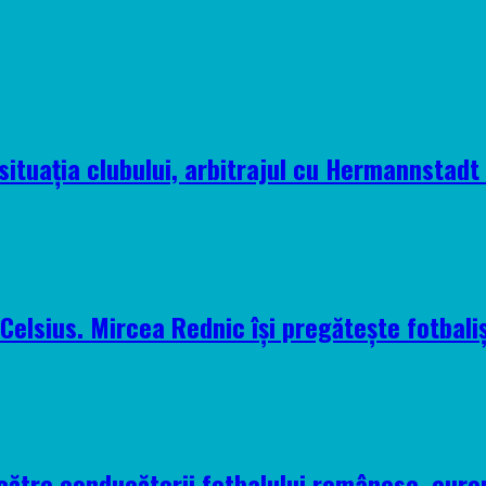
situația clubului, arbitrajul cu Hermannstadt ș
elsius. Mircea Rednic își pregătește fotbaliș
 către conducătorii fotbalului românesc, euro