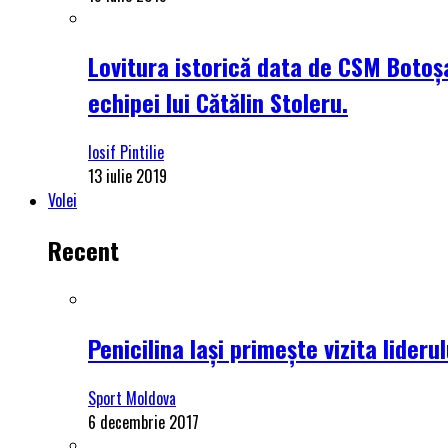
Lovitura istorică data de CSM Botoșa
echipei lui Cătălin Stoleru.
Iosif Pintilie
13 iulie 2019
Volei
Recent
Penicilina Iași primește vizita lider
Sport Moldova
6 decembrie 2017