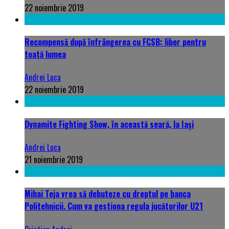
22 noiembrie 2019
Recompensă după înfrângerea cu FCSB: liber pentru
toată lumea
Andrei Luca
22 noiembrie 2019
Dynamite Fighting Show, în această seară, la Iași
Andrei Luca
21 noiembrie 2019
Mihai Teja vrea să debuteze cu dreptul pe banca
Politehnicii. Cum va gestiona regula jucătorilor U21