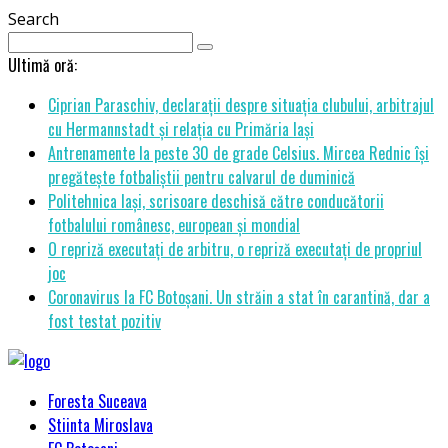
Search
Ultimă oră:
Ciprian Paraschiv, declarații despre situația clubului, arbitrajul
cu Hermannstadt și relația cu Primăria Iași
Antrenamente la peste 30 de grade Celsius. Mircea Rednic își
pregătește fotbaliștii pentru calvarul de duminică
Politehnica Iași, scrisoare deschisă către conducătorii
fotbalului românesc, european și mondial
O repriză executați de arbitru, o repriză executați de propriul
joc
Coronavirus la FC Botoșani. Un străin a stat în carantină, dar a
fost testat pozitiv
Foresta Suceava
Stiinta Miroslava