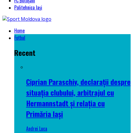
FC Botoșani
Politehnica Iași
Home
Fotbal
Recent
Ciprian Paraschiv, declarații despre
situația clubului, arbitrajul cu
Hermannstadt și relația cu
Primăria Iași
Andrei Luca