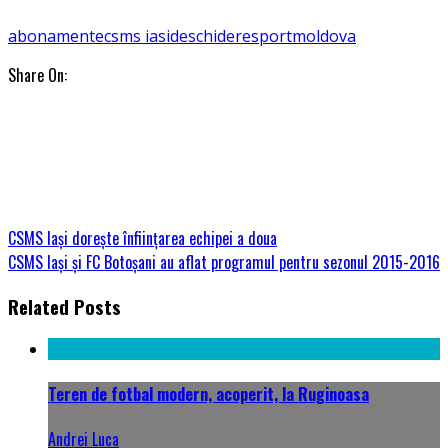
abonamente
csms iasi
deschidere
sportmoldova
Share On:
CSMS Iași dorește înființarea echipei a doua
CSMS Iași și FC Botoșani au aflat programul pentru sezonul 2015-2016
Related Posts
Teren de fotbal modern, acoperit, la Ruginoasa
Andrei Luca