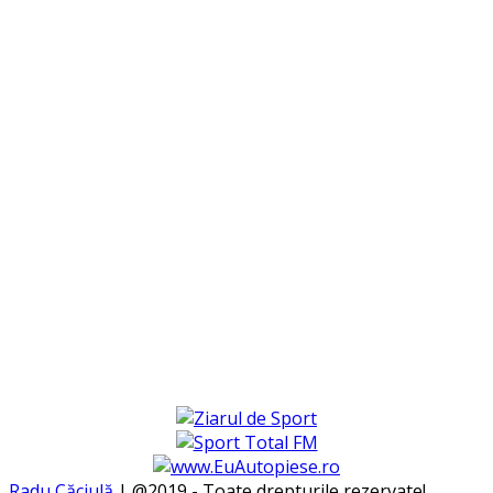
Radu Căciulă
| @2019 - Toate drepturile rezervate!