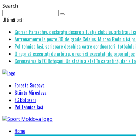
Search
Ultimă oră:
Ciprian Paraschiv, declarații despre situația clubului, arbitrajul 
Antrenamente la peste 30 de grade Celsius. Mircea Rednic își pre
Politehnica Iași, scrisoare deschisă către conducătorii fotbalul
O repriză executați de arbitru, o repriză executați de propriul joc
Coronavirus la FC Botoșani. Un străin a stat în carantină, dar a fo
Foresta Suceava
Stiinta Miroslava
FC Botoșani
Politehnica Iași
Home