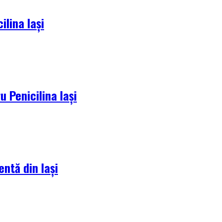
lina Iași
 Penicilina Iași
entă din Iași