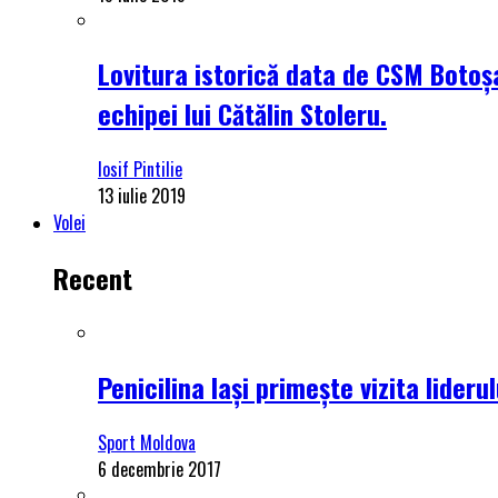
Lovitura istorică data de CSM Botoșa
echipei lui Cătălin Stoleru.
Iosif Pintilie
13 iulie 2019
Volei
Recent
Penicilina Iași primește vizita lider
Sport Moldova
6 decembrie 2017