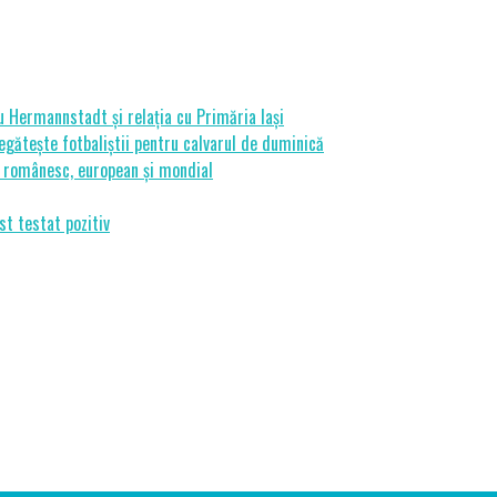
cu Hermannstadt și relația cu Primăria Iași
gătește fotbaliștii pentru calvarul de duminică
ui românesc, european și mondial
st testat pozitiv