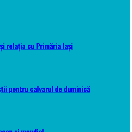
i relația cu Primăria Iași
tii pentru calvarul de duminică
pean și mondial