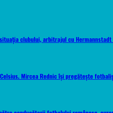
situația clubului, arbitrajul cu Hermannstadt ș
elsius. Mircea Rednic își pregătește fotbaliș
 către conducătorii fotbalului românesc, euro