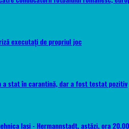
riză executați de propriul joc
 a stat în carantină, dar a fost testat pozitiv
tehnica Iași - Hermannstadt, astăzi, ora 20.0