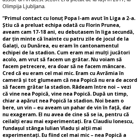
Olimpija Ljubljana.
”Primul contact cu Ionuț Popa l-am avut în Liga a 2-a.
Știu că a preluat echipa odată cu Florin Prunea,
aveam cam 17-18 ani, eu debutasem în liga secundă,
dar țin minte că înainte cu patru zile de jocul de la
Galați, cu Dunărea, eu eram în cantonamentul
echipei de la stadion. Cum eram mai mulți jucători
acolo, am vrut să facem un grătar. Nu voiam să
facem petrecere, era doar să ne facem mâncare.
Cred că eu eram cel mai mic. Eram cu Avrămia în
cameră și tot glumeam că nea Popică nu era de acord
să facem grătar la stadion. Râdeam între noi – vezi
că vine nea Popică, vine nea Popică. După un timp,
chiar a apărut nea Popică la stadion. Noi beam o
bere, un vin – eu aveam un pahar de vin în față, dar
nu exageram. El nu avea de cine să se ia, pentru că
ceilalți erau mai experimentați. Era Claudiu Ionescu,
fundașul stânga Iulian Vladu și alții mai
experimentați. Eu fiind cel mai mic – nea Popică a