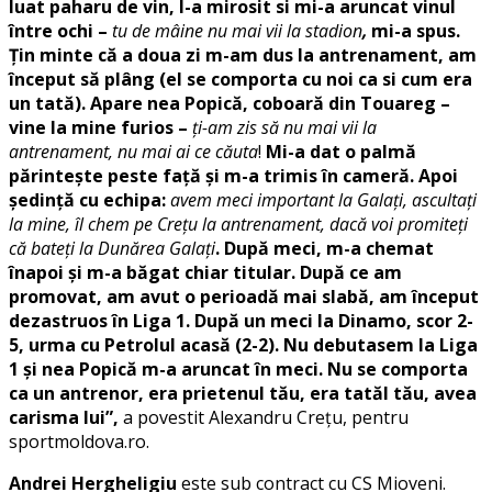
luat paharu de vin, l-a mirosit si mi-a aruncat vinul
între ochi –
tu de mâine nu mai vii la stadion
,
mi-a spus.
Țin minte că a doua zi m-am dus la antrenament, am
început să plâng (el se comporta cu noi ca si cum era
un tată). Apare nea Popică, coboară din Touareg –
vine la mine furios –
ți-am zis să nu mai vii la
antrenament, nu mai ai ce căuta
!
Mi-a dat o palmă
părintește peste față și m-a trimis în cameră. Apoi
ședință cu echipa:
avem meci important la Galați, ascultați
la mine, îl chem pe Crețu la antrenament, dacă voi promiteți
că bateți la Dunărea Galați
. După meci, m-a chemat
înapoi și m-a băgat chiar titular. După ce am
promovat, am avut o perioadă mai slabă, am început
dezastruos în Liga 1. După un meci la Dinamo, scor 2-
5, urma cu Petrolul acasă (2-2). Nu debutasem la Liga
1 și nea Popică m-a aruncat în meci. Nu se comporta
ca un antrenor, era prietenul tău, era tatăl tău, avea
carisma lui”,
a povestit Alexandru Crețu, pentru
sportmoldova.ro.
Andrei Hergheligiu
este sub contract cu CS Mioveni.