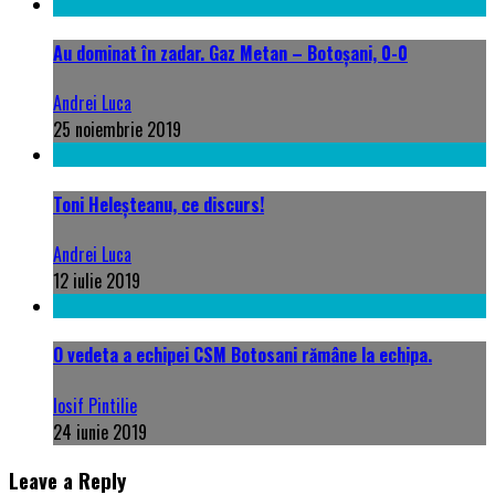
Au dominat în zadar. Gaz Metan – Botoșani, 0-0
Andrei Luca
25 noiembrie 2019
Toni Heleșteanu, ce discurs!
Andrei Luca
12 iulie 2019
O vedeta a echipei CSM Botosani rămâne la echipa.
Iosif Pintilie
24 iunie 2019
Leave a Reply