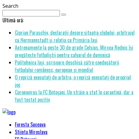
Search
Ultimă oră:
Ciprian Paraschiv, declarații despre situația clubului, arbitrajul
cu Hermannstadt și relația cu Primăria Iași
Antrenamente la peste 30 de grade Celsius. Mircea Rednic își
pregătește fotbaliștii pentru calvarul de duminică
Politehnica Iași, scrisoare deschisă către conducătorii
fotbalului românesc, european și mondial
O repriză executați de arbitru, o repriză executați de propriul
joc
Coronavirus la FC Botoșani. Un străin a stat în carantină, dar a
fost testat pozitiv
Foresta Suceava
Stiinta Miroslava