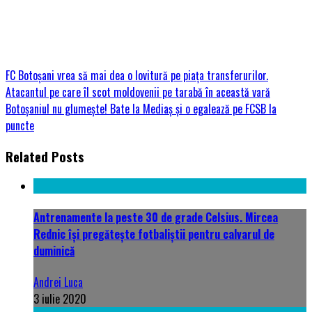
FC Botoșani vrea să mai dea o lovitură pe piața transferurilor.
Atacantul pe care îl scot moldovenii pe tarabă în această vară
Botoșaniul nu glumește! Bate la Mediaș și o egalează pe FCSB la
puncte
Related Posts
Antrenamente la peste 30 de grade Celsius. Mircea
Rednic își pregătește fotbaliștii pentru calvarul de
duminică
Andrei Luca
3 iulie 2020