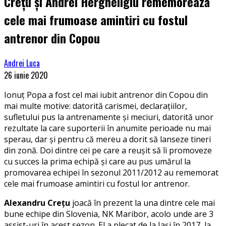
Crețu și Andrei Hergheligiu rememorează
cele mai frumoase amintiri cu fostul
antrenor din Copou
Andrei Luca
26 iunie 2020
Ionuț Popa a fost cel mai iubit antrenor din Copou din
mai multe motive: datorită carismei, declarațiilor,
sufletului pus la antrenamente și meciuri, datorită unor
rezultate la care suporterii în anumite perioade nu mai
sperau, dar și pentru că mereu a dorit să lanseze tineri
din zonă. Doi dintre cei pe care a reușit să îi promoveze
cu succes la prima echipă și care au pus umărul la
promovarea echipei în sezonul 2011/2012 au rememorat
cele mai frumoase amintiri cu fostul lor antrenor.
Alexandru Crețu
joacă în prezent la una dintre cele mai
bune echipe din Slovenia, NK Maribor, acolo unde are 3
assist-uri în acest sezon. El a plecat de la Iași în 2017, la