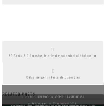
SC Bacău 8-0 Aerostar, în primul meci amical al băcăuanilor
CSMS merge în sferturile Cupei Ligii
RELATED POSTS
TEREN DE FOTBAL MODERN, ACOPERIT, LA RUGINOASA
Andrei Luca
22 noiembrie 2019