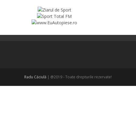
Radu Căciulă
| @2019 - Toate drepturile rezervate!