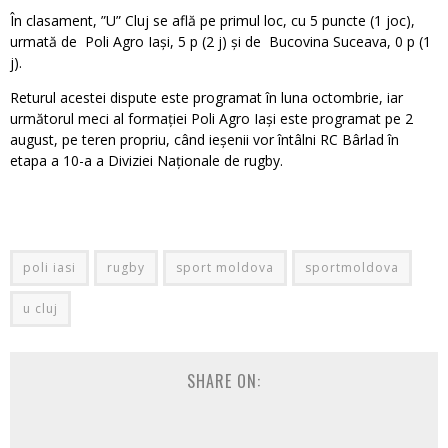
În clasament, ”U” Cluj se află pe primul loc, cu 5 puncte (1 joc),
urmată de Poli Agro Iași, 5 p (2 j) și de Bucovina Suceava, 0 p (1
j).
Returul acestei dispute este programat în luna octombrie, iar
următorul meci al formației Poli Agro Iași este programat pe 2
august, pe teren propriu, când ieșenii vor întâlni RC Bârlad în
etapa a 10-a a Diviziei Naționale de rugby.
poli iasi
rugby
sport moldova
sportmoldova
u cluj
SHARE ON: