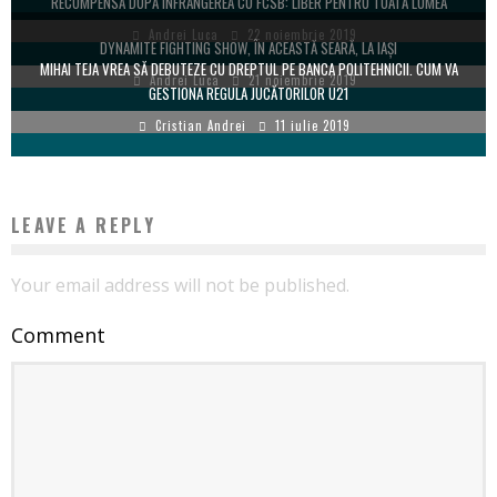
RECOMPENSĂ DUPĂ ÎNFRÂNGEREA CU FCSB: LIBER PENTRU TOATĂ LUMEA
Andrei Luca
22 noiembrie 2019
DYNAMITE FIGHTING SHOW, ÎN ACEASTĂ SEARĂ, LA IAȘI
MIHAI TEJA VREA SĂ DEBUTEZE CU DREPTUL PE BANCA POLITEHNICII. CUM VA
Andrei Luca
21 noiembrie 2019
GESTIONA REGULA JUCĂTORILOR U21
Cristian Andrei
11 iulie 2019
LEAVE A REPLY
Your email address will not be published.
Comment