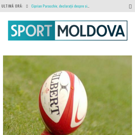
ULTIMĂ ORĂ:
Ciprian Paraschiv, declarații despre situația clubului, arbitrajul cu Hermannstadt și relația cu Primăria Iași
Antrenamente la peste 30 de grade Celsius. Mircea Rednic își pregătește fotbaliștii pentru calvarul de duminică
Politehnica Iași, scrisoare deschisă către conducătorii fotbalului românesc, european și mondial
O repriză executați de arbitru, o repriză executați de propriul joc
Coronavirus la FC Botoșani. Un străin a stat în carantină, dar a fost testat pozitiv