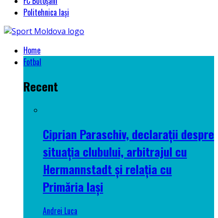
FC Botoșani
Politehnica Iași
Home
Fotbal
Recent
Ciprian Paraschiv, declarații despre
situația clubului, arbitrajul cu
Hermannstadt și relația cu
Primăria Iași
Andrei Luca