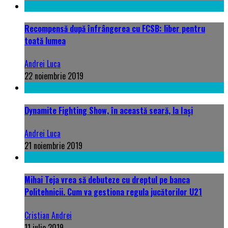
Recompensă după înfrângerea cu FCSB: liber pentru
toată lumea
Andrei Luca
22 noiembrie 2019
Dynamite Fighting Show, în această seară, la Iași
Andrei Luca
21 noiembrie 2019
Mihai Teja vrea să debuteze cu dreptul pe banca
Politehnicii. Cum va gestiona regula jucătorilor U21
Cristian Andrei
11 iulie 2019