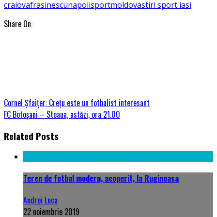
craiova
frasinescu
napoli
sportmoldova
stiri sport iasi
Share On:
Cornel Șfaițer: Crețu este un fotbalist interesant
FC Botoșani – Steaua, astăzi, ora 21.00
Related Posts
Teren de fotbal modern, acoperit, la Ruginoasa
Andrei Luca
22 noiembrie 2019