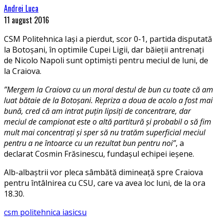
Andrei Luca
11 august 2016
CSM Politehnica Iași a pierdut, scor 0-1, partida disputată
la Botoșani, în optimile Cupei Ligii, dar băieții antrenați
de Nicolo Napoli sunt optimiști pentru meciul de luni, de
la Craiova.
”Mergem la Craiova cu un moral destul de bun cu toate că am
luat bătaie de la Botoșani. Repriza a doua de acolo a fost mai
bună, cred că am intrat puțin lipsiți de concentrare, dar
meciul de campionat este o altă partitură și probabil o să fim
mult mai concentrați și sper să nu tratăm superficial meciul
pentru a ne întoarce cu un rezultat bun pentru noi”
, a
declarat Cosmin Frăsinescu, fundașul echipei ieșene.
Alb-albaștrii vor pleca sâmbătă dimineață spre Craiova
pentru întâlnirea cu CSU, care va avea loc luni, de la ora
18.30.
csm politehnica iasi
csu