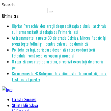
Search
Ultimă oră:
Ciprian Paraschiv, declarații despre situația clubului, arbitrajul
cu Hermannstadt și relația cu Primăria Iași
Antrenamente la peste 30 de grade Celsius. Mircea Rednic își
pregătește fotbaliștii pentru calvarul de duminică
Politehnica Iași, scrisoare deschisă către conducătorii
fotbalului românesc, european și mondial
O repriză executați de arbitru, o repriză executați de propriul
joc
Coronavirus la FC Botoșani. Un străin a stat în carantină, dar a
fost testat pozitiv
Foresta Suceava
Stiinta Miroslava