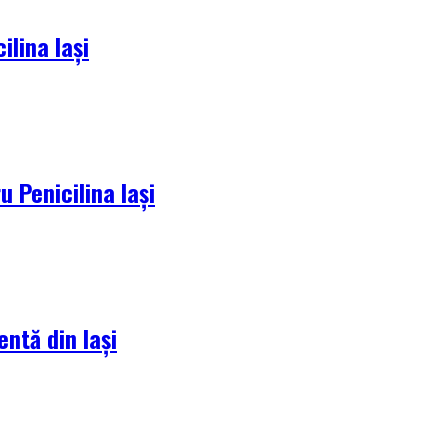
lina Iași
 Penicilina Iași
entă din Iași