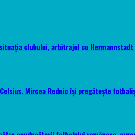
situația clubului, arbitrajul cu Hermannstadt ș
elsius. Mircea Rednic își pregătește fotbaliș
 către conducătorii fotbalului românesc, euro