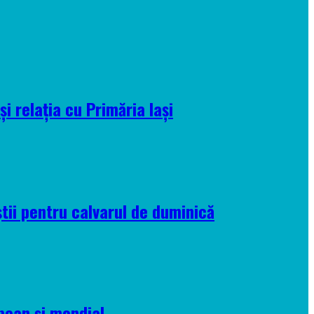
i relația cu Primăria Iași
tii pentru calvarul de duminică
pean și mondial