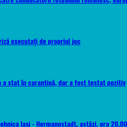
riză executați de propriul joc
 a stat în carantină, dar a fost testat pozitiv
tehnica Iași - Hermannstadt, astăzi, ora 20.0