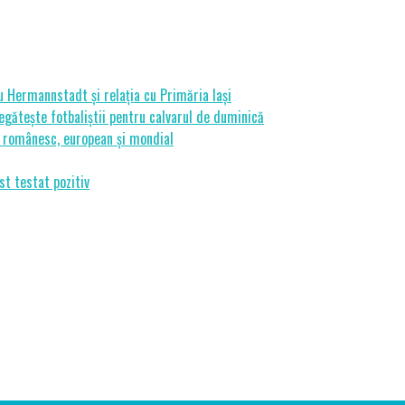
cu Hermannstadt și relația cu Primăria Iași
gătește fotbaliștii pentru calvarul de duminică
ui românesc, european și mondial
st testat pozitiv