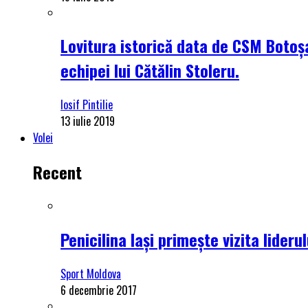
Lovitura istorică data de CSM Botoșa
echipei lui Cătălin Stoleru.
Iosif Pintilie
13 iulie 2019
Volei
Recent
Penicilina Iași primește vizita lider
Sport Moldova
6 decembrie 2017