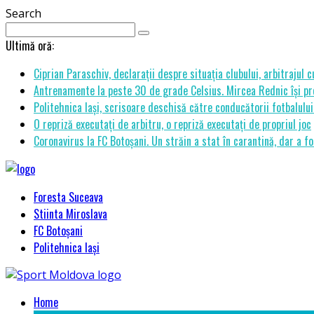
Search
Ultimă oră:
Ciprian Paraschiv, declarații despre situația clubului, arbitrajul 
Antrenamente la peste 30 de grade Celsius. Mircea Rednic își pre
Politehnica Iași, scrisoare deschisă către conducătorii fotbalul
O repriză executați de arbitru, o repriză executați de propriul joc
Coronavirus la FC Botoșani. Un străin a stat în carantină, dar a fo
Foresta Suceava
Stiinta Miroslava
FC Botoșani
Politehnica Iași
Home