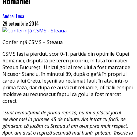
României
Andrei Luca
29 octombrie 2014
Conferință CSMS – Steaua
CSMS Iași a pierdut, scor 0-1, partida din optimile Cupei
României, disputată pe teren propriu, în fața formației
Steaua București. Unicul gol al meciului a fost marcat de
Nicușor Stanciu, în minutul 89, după o gafă în propriul
careu a lui Crețu. Ieșenii au reclamat fault în atac într-o
primă fază, dar după ce au văzut reluările, oficialii echipei
moldave au recunoscut faptul că golul a fost marcat
corect.
“Sunt nemulțumit de prima repriză, nu mi-a plăcut jocul
elevilor mei în primele 45 de minute. Am intrat cu frică, ne
gândeam că jucăm cu Steaua și am avut prea mult respect.
Apoi, am avut o repriză secundă mai bună, puteam înscrie la