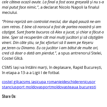
cele câteva ocazii avute. La final a fost acea greșeală și nu s-a
mai putut face nimic.”
, a declarat Nicolo Napoli la finalul
meciului.
“Prima repriză am controlat meciul, dar după pauză ne-am
cam retras. E bine că norocul a fost de partea noastră şi am
câştigat. Sunt foarte bucuros că Alex a jucat, şi chiar a făcut-o
bine. Sper să recuperăm cât mai mulţi jucători şi să câştigăm
vineri. Din câte ştiu, se fac eforturi să îl avem pe Keşeru
pe
teren cu Dinamo. Eu ca jucător i-am bătut de multe ori,
cred că doar o dată am pierdut.”
, a spus antrenorul Stelei,
Costel Gîlcă.
CSMS Iași va întâlni marți, în deplasare, Rapid București,
în etapa a 13-a a Ligii I de fotbal.
costel gilca
csms iasi
cupa romaniei
deschidere
nicusor
stanciu
sport moldova
sportmoldova
steaua bucuresti
Share On: