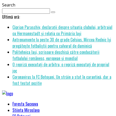
Search
Ultimă oră:
Ciprian Paraschiv, declarații despre situația clubului, arbitrajul
cu Hermannstadt și relația cu Primăria Iași
Antrenamente la peste 30 de grade Celsius. Mircea Rednic își
pregătește fotbaliștii pentru calvarul de duminică
Politehnica Iași, scrisoare deschisă către conducătorii
fotbalului românesc, european și mondial
O repriză executați de arbitru, o repriză executați de propriul
joc
Coronavirus la FC Botoșani. Un străin a stat în carantină, dar a
fost testat pozitiv
Foresta Suceava
Stiinta Miroslava