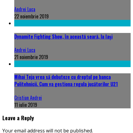
Andrei Luca
22 noiembrie 2019
Dynamite Fighting Show, în această seară, la Iași
Andrei Luca
21 noiembrie 2019
Mihai Teja vrea să debuteze cu dreptul pe banca
Politehnicii. Cum va gestiona regula jucătorilor U21
Cristian Andrei
11 iulie 2019
Leave a Reply
Your email address will not be published.