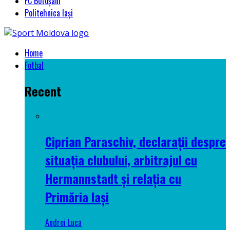
FC Botoșani
Politehnica Iași
Home
Fotbal
Recent
Ciprian Paraschiv, declarații despre
situația clubului, arbitrajul cu
Hermannstadt și relația cu
Primăria Iași
Andrei Luca