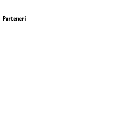
WordPress
booking
plugin
Parteneri