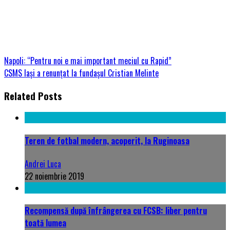
Napoli: “Pentru noi e mai important meciul cu Rapid”
CSMS Iași a renunțat la fundașul Cristian Melinte
Related Posts
Teren de fotbal modern, acoperit, la Ruginoasa
Andrei Luca
22 noiembrie 2019
Recompensă după înfrângerea cu FCSB: liber pentru
toată lumea