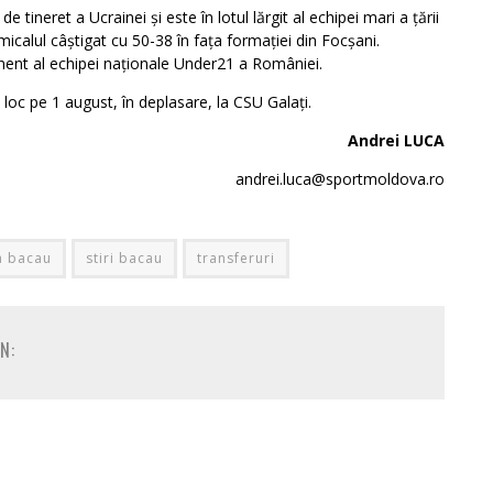
 tineret a Ucrainei și este în lotul lărgit al echipei mari a țării
micalul câștigat cu 50-38 în fața formației din Focșani.
nent al echipei naționale Under21 a României.
oc pe 1 august, în deplasare, la CSU Galați.
Andrei LUCA
andrei.luca@sportmoldova.ro
ta bacau
stiri bacau
transferuri
N: