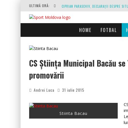
ULTIMĂ ORĂ:
HOME
FOTBAL
O REPRIZĂ EXECUTAȚI DE ARBITRU, O REPRI
CS Știința Municipal Bacău se
promovării
Andrei Luca
31 iulie 2015
CS
im
Stiinta Bacau
Le
lu