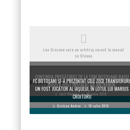
Leo Grozavu cere un arbitraj corect la meciul
cu Steaua
CONTINUA PREGĂTIRILE DE LA CSM BOTOȘANI! RADU
FC BOTOŞANI ŞI-A PREZENTAT CELE ZECE TRANSFERURI
RELATED POSTS
ROȘU A FOST INSTALAT CA ANTRENOR.
UN FOST JUCĂTOR AL IAŞULUI, ÎN LOTUL LUI MARIUS
Iosif Pintilie
19 iulie 2019
CROITORU
Cristian Andrei
10 iulie 2019