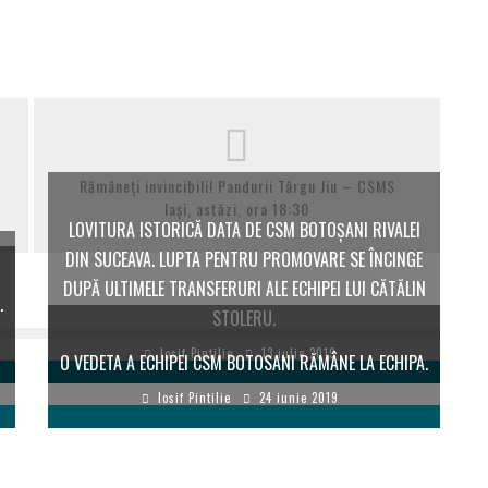
Rămâneți invincibili! Pandurii Târgu Jiu – CSMS
Iași, astăzi, ora 18:30
LOVITURA ISTORICĂ DATA DE CSM BOTOȘANI RIVALEI
DIN SUCEAVA. LUPTA PENTRU PROMOVARE SE ÎNCINGE
DUPĂ ULTIMELE TRANSFERURI ALE ECHIPEI LUI CĂTĂLIN
.
STOLERU.
Iosif Pintilie
13 iulie 2019
O VEDETA A ECHIPEI CSM BOTOSANI RĂMÂNE LA ECHIPA.
Iosif Pintilie
24 iunie 2019