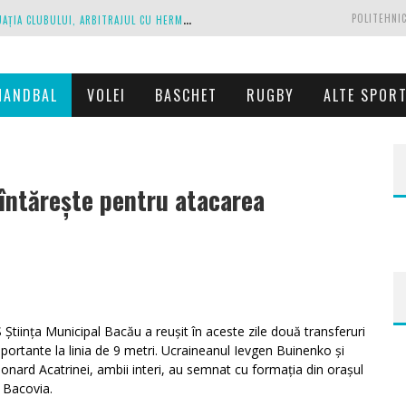
C
IPRIAN PARASCHIV, DECLARAȚII DESPRE SITUAȚIA CLUBULUI, ARBITRAJUL CU HERMANNSTADT ȘI RELAȚIA CU PRIMĂRIA IAȘI
POLITEHNIC
A
NTRENAMENTE LA PESTE 30 DE GRADE CELSIUS. MIRCEA REDNIC ÎȘI PREGĂTEȘTE FOTBALIȘTII PENTRU CALVARUL DE DUMINICĂ
P
OLITEHNICA IAȘI, SCRISOARE DESCHISĂ CĂTRE CONDUCĂTORII FOTBALULUI ROMÂNESC, EUROPEAN ȘI MONDIAL
HANDBAL
VOLEI
BASCHET
RUGBY
ALTE SPOR
ZĂ EXECUTAȚI DE PROPRIUL JOC
C
ORONAVIRUS LA FC BOTOȘANI. UN STRĂIN A STAT ÎN CARANTINĂ, DAR A FOST TESTAT POZITIV
 întărește pentru atacarea
WordPress
booking
plugin
 Știința Municipal Bacău a reușit în aceste zile două transferuri
portante la linia de 9 metri. Ucraineanul Ievgen Buinenko și
onard Acatrinei, ambii interi, au semnat cu formația din orașul
i Bacovia.