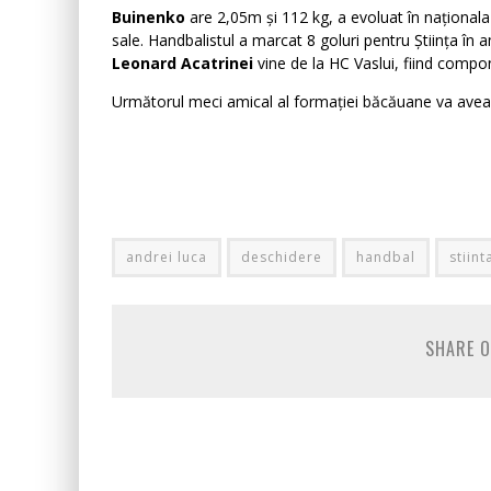
Buinenko
are 2,05m și 112 kg, a evoluat în naționala de
sale. Handbalistul a marcat 8 goluri pentru Știința în a
Leonard Acatrinei
vine de la HC Vaslui, fiind compo
Următorul meci amical al formației băcăuane va avea l
andrei luca
deschidere
handbal
stiin
SHARE O