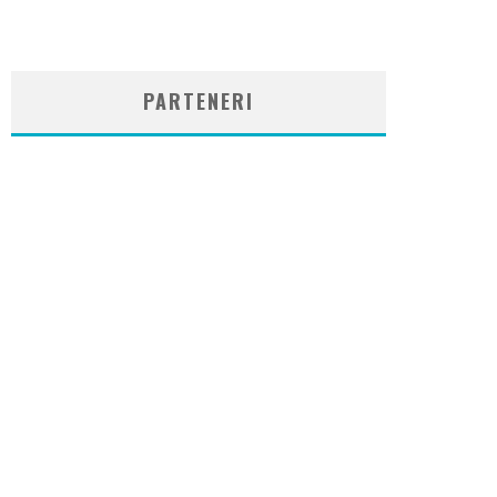
WordPress
booking
plugin
PARTENERI