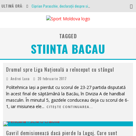
ULTIMĂ ORĂ:
Ciprian Paraschiv, declarații despre situația clubului, arbitrajul cu Hermannstadt și relația cu Primăria Iași
Antrenamente la peste 30 de grade Celsius. Mircea Rednic își pregătește fotbaliștii pentru calvarul de duminică
Politehnica Iași, scrisoare deschisă către conducătorii fotbalului românesc, european și mondial
TAGGED
O repriză executați de arbitru, o repriză executați de propriul joc
STIINTA BACAU
Coronavirus la FC Botoșani. Un străin a stat în carantină, dar a fost testat pozitiv
Drumul spre Liga Națională a reînceput cu stângul
Andrei Luca
20 februarie 2017
Politehnica Iași a pierdut cu scorul de 23-27 partida disputată
în acest final de săptămână la Bacău, în Divizia A de handbal
masculin. În minutul 5, gazdele conduceau deja cu scorul de 6-
1, iar misiunea ele
...
CITEȘTE CONTINUAREA...
Gavril demisionează dacă pierde la Lugoj. Care sunt