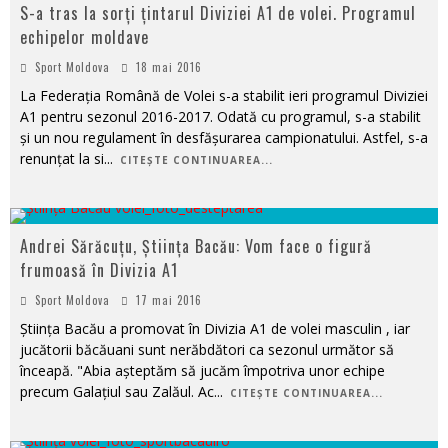
S-a tras la sorți țintarul Diviziei A1 de volei. Programul
echipelor moldave
Sport Moldova
18 mai 2016
La Federația Română de Volei s-a stabilit ieri programul Diviziei
A1 pentru sezonul 2016-2017. Odată cu programul, s-a stabilit
și un nou regulament în desfășurarea campionatului. Astfel, s-a
renunțat la si
...
CITEȘTE CONTINUAREA...
Andrei Sărăcuțu, Știința Bacău: Vom face o figură
frumoasă în Divizia A1
Sport Moldova
17 mai 2016
Știința Bacău a promovat în Divizia A1 de volei masculin , iar
jucătorii băcăuani sunt nerăbdători ca sezonul următor să
înceapă. "Abia așteptăm să jucăm împotriva unor echipe
precum Galațiul sau Zalăul. Ac
...
CITEȘTE CONTINUAREA...