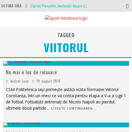
ULTIMĂ ORĂ:
Ciprian Paraschiv, declarații despre situația clubului, arbitrajul cu Hermannstadt și relația cu Primăria Iași
Antrenamente la peste 30 de grade Celsius. Mircea Rednic își pregătește fotbaliștii pentru calvarul de duminică
Politehnica Iași, scrisoare deschisă către conducătorii fotbalului românesc, european și mondial
TAGGED
O repriză executați de arbitru, o repriză executați de propriul joc
VIITORUL
Coronavirus la FC Botoșani. Un străin a stat în carantină, dar a fost testat pozitiv
Nu mai e loc de relaxare
Andrei Luca
19 august 2016
CSM Politehnica Iași primește astăzi vizita formației Viitorul
Constanța, într-un meci ce va conta pentru etapa a V-a a Ligii 1
de fotbal. Fotbaliștii antrenați de Nicolo Napoli au pierdut
ultimele două partide
...
CITEȘTE CONTINUAREA...