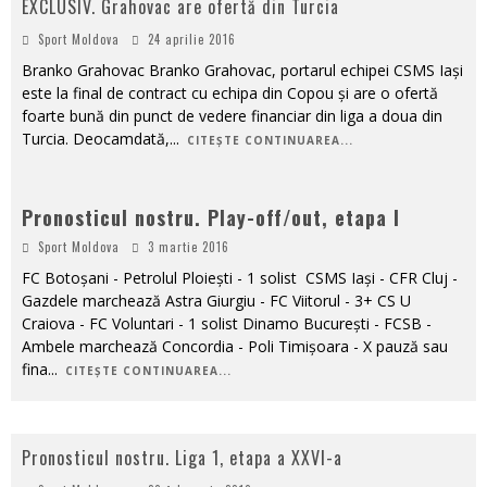
EXCLUSIV. Grahovac are ofertă din Turcia
Sport Moldova
24 aprilie 2016
Branko Grahovac Branko Grahovac, portarul echipei CSMS Iași
este la final de contract cu echipa din Copou și are o ofertă
foarte bună din punct de vedere financiar din liga a doua din
Turcia. Deocamdată,
...
CITEȘTE CONTINUAREA...
Pronosticul nostru. Play-off/out, etapa I
Sport Moldova
3 martie 2016
FC Botoșani - Petrolul Ploiești - 1 solist CSMS Iași - CFR Cluj -
Gazdele marchează Astra Giurgiu - FC Viitorul - 3+ CS U
Craiova - FC Voluntari - 1 solist Dinamo București - FCSB -
Ambele marchează Concordia - Poli Timișoara - X pauză sau
fina
...
CITEȘTE CONTINUAREA...
Pronosticul nostru. Liga 1, etapa a XXVI-a