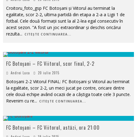
Croitoru_foto_gsp FC Botoșani și Viitorul au terminat la
egalitate, scor 2-2, ultima partidă din etapa a 2-a a Ligii 1 de
fotbal. Cele două formații sunt la al 2-lea egal consecutiv în
acest sezon. "A fost un joc extraordinar și deschis oricărui
rezulta
...
CITEȘTE CONTINUAREA...
FC Botoșani – FC Viitorul, scor final, 2-2
Andrei Luca
20 iulie 2015
Botoșani 2-2 Viitorul FINAL: FC Botoșani și Viitorul au terminat
la egalitate, scor 2-2, un meci jucat pe contre, oricare dintre
cele două echipe având ocazii de a câștiga toate cele 3 puncte.
Revenim cu re
...
CITEȘTE CONTINUAREA...
FC Botoșani – FC Viitorul, astăzi, ora 21:00
Andrei Luca
19 iulie 2015