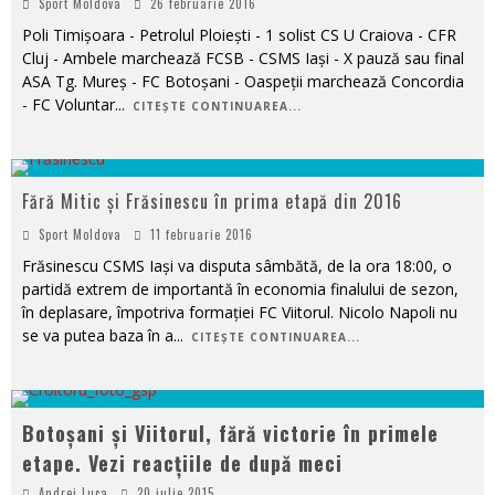
Sport Moldova
26 februarie 2016
Poli Timișoara - Petrolul Ploiești - 1 solist CS U Craiova - CFR
Cluj - Ambele marchează FCSB - CSMS Iași - X pauză sau final
ASA Tg. Mureș - FC Botoșani - Oaspeții marchează Concordia
- FC Voluntar
...
CITEȘTE CONTINUAREA...
Fără Mitic și Frăsinescu în prima etapă din 2016
Sport Moldova
11 februarie 2016
Frăsinescu CSMS Iași va disputa sâmbătă, de la ora 18:00, o
partidă extrem de importantă în economia finalului de sezon,
în deplasare, împotriva formației FC Viitorul. Nicolo Napoli nu
se va putea baza în a
...
CITEȘTE CONTINUAREA...
Botoșani și Viitorul, fără victorie în primele
etape. Vezi reacțiile de după meci
Andrei Luca
20 iulie 2015