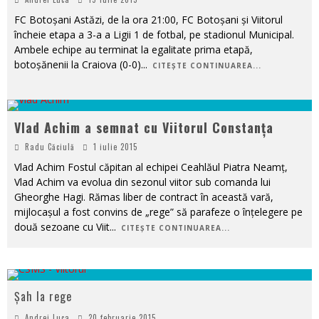
FC Botoșani Astăzi, de la ora 21:00, FC Botoșani și Viitorul
încheie etapa a 3-a a Ligii 1 de fotbal, pe stadionul Municipal.
Ambele echipe au terminat la egalitate prima etapă,
botoșănenii la Craiova (0-0)
...
CITEȘTE CONTINUAREA...
Vlad Achim a semnat cu Viitorul Constanța
Radu Căciulă
1 iulie 2015
Vlad Achim Fostul căpitan al echipei Ceahlăul Piatra Neamț,
Vlad Achim va evolua din sezonul viitor sub comanda lui
Gheorghe Hagi. Rămas liber de contract în această vară,
mijlocașul a fost convins de „rege” să parafeze o înțelegere pe
două sezoane cu Viit
...
CITEȘTE CONTINUAREA...
Șah la rege
Andrei Luca
20 februarie 2015