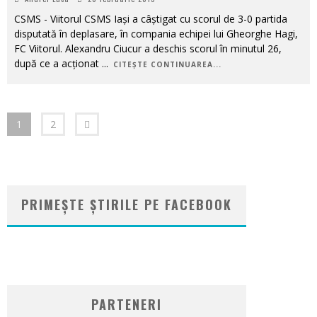
CSMS - Viitorul CSMS Iași a câștigat cu scorul de 3-0 partida
disputată în deplasare, în compania echipei lui Gheorghe Hagi,
FC Viitorul. Alexandru Ciucur a deschis scorul în minutul 26,
după ce a acționat
...
CITEȘTE CONTINUAREA...
1
2
PRIMEȘTE ȘTIRILE PE FACEBOOK
WordPress
booking
plugin
PARTENERI