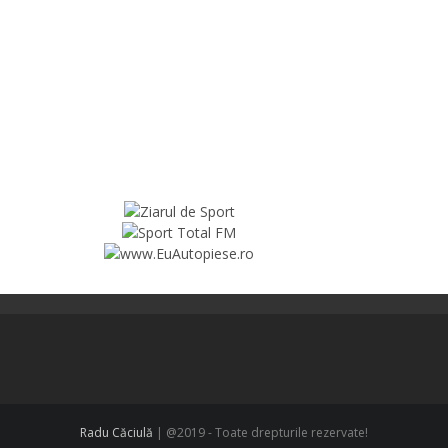
Radu Căciulă
| @2019 - Toate drepturile rezervate!