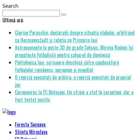
Search
Ultimă oră:
Ciprian Paraschiv, declarații despre situația clubului, arbitrajul
cu Hermannstadt și relația cu Primăria Iași
Antrenamente la peste 30 de grade Celsius. Mircea Rednic își
pregătește fotbaliștii pentru calvarul de duminică
Politehnica Iași, scrisoare deschisă către conducătorii
fotbalului românesc, european și mondial
O repriză executați de arbitru, o repriză executați de propriul
joc
Coronavirus la FC Botoșani. Un străin a stat în carantină, dar a
fost testat pozitiv
Foresta Suceava
Stiinta Miroslava