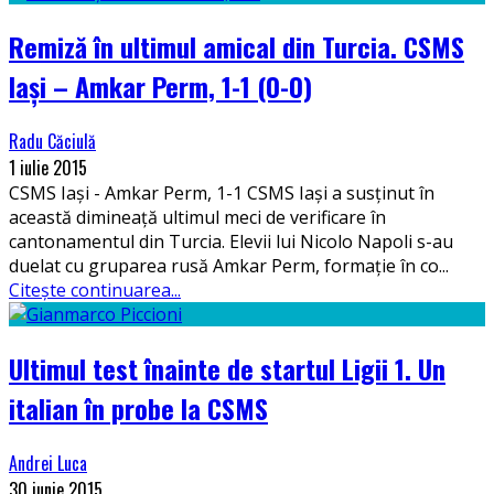
Remiză în ultimul amical din Turcia. CSMS
Iași – Amkar Perm, 1-1 (0-0)
Radu Căciulă
1 iulie 2015
CSMS Iași - Amkar Perm, 1-1 CSMS Iași a susținut în
această dimineață ultimul meci de verificare în
cantonamentul din Turcia. Elevii lui Nicolo Napoli s-au
duelat cu gruparea rusă Amkar Perm, formație în co
...
Citește continuarea...
Ultimul test înainte de startul Ligii 1. Un
italian în probe la CSMS
Andrei Luca
30 iunie 2015