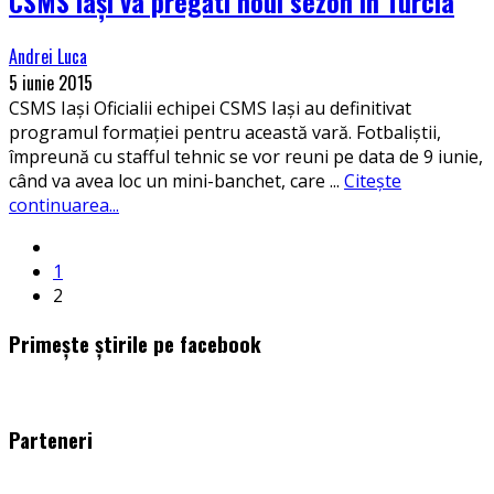
CSMS Iași va pregăti noul sezon în Turcia
Andrei Luca
5 iunie 2015
CSMS Iași Oficialii echipei CSMS Iași au definitivat
programul formației pentru această vară. Fotbaliștii,
împreună cu stafful tehnic se vor reuni pe data de 9 iunie,
când va avea loc un mini-banchet, care
...
Citește
continuarea...
1
2
Primește știrile pe facebook
WordPress
booking
plugin
Parteneri