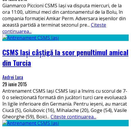
Gianmarco Piccioni CSMS Iași va disputa miercuri, de la
ora 11:00, ultimul meci din cantonamentul de la Bolu, în
compania formației Amkar Perm. Adversara ieșenilor din
această partidă a terminat sezonul pre
...
Citește
continuarea...
CSMS Iași câștigă la scor penultimul amical
din Turcia
Andrei Luca
29 iunie 2015
Antrenament CSMS Iaşi CSMS Iași a învins cu scorul de 7-
0 o selecționată formată din jucători turci care evoluează
în ligile inferioare din Germania. Pentru ieșeni, au marcat
Ciucă (5), Golubovic (16), Mihalache (20), Goge (54), Vasile
Gheorghe (59), Boici
...
Citește continuarea...