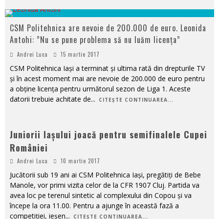
CSM Politehnica are nevoie de 200.000 de euro. Leonida
Antohi: ”Nu se pune problema să nu luăm licența”
Andrei Luca
15 martie 2017
CSM Politehnica Iași a terminat și ultima rată din drepturile TV
și în acest moment mai are nevoie de 200.000 de euro pentru
a obține licența pentru următorul sezon de Liga 1. Aceste
datorii trebuie achitate de
...
CITEȘTE CONTINUAREA...
Juniorii Iașului joacă pentru semifinalele Cupei
României
Andrei Luca
10 martie 2017
Jucătorii sub 19 ani ai CSM Politehnica Iași, pregătiţi de Bebe
Manole, vor primi vizita celor de la CFR 1907 Cluj. Partida va
avea loc pe terenul sintetic al complexului din Copou şi va
începe la ora 11.00. Pentru a ajunge în această fază a
competiţiei, ieşen
...
CITEȘTE CONTINUAREA...