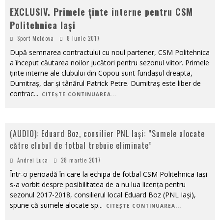
EXCLUSIV. Primele ținte interne pentru CSM
Politehnica Iași
Sport Moldova
8 iunie 2017
După semnarea contractului cu noul partener, CSM Politehnica
a început căutarea noilor jucători pentru sezonul viitor. Primele
ținte interne ale clubului din Copou sunt fundașul dreapta,
Dumitraș, dar și tânărul Patrick Petre. Dumitraș este liber de
contrac
...
CITEȘTE CONTINUAREA...
(AUDIO): Eduard Boz, consilier PNL Iași: ”Sumele alocate
către clubul de fotbal trebuie eliminate”
Andrei Luca
28 martie 2017
Într-o perioadă în care la echipa de fotbal CSM Politehnica Iași
s-a vorbit despre posibilitatea de a nu lua licența pentru
sezonul 2017-2018, consilierul local Eduard Boz (PNL Iași),
spune că sumele alocate sp
...
CITEȘTE CONTINUAREA...