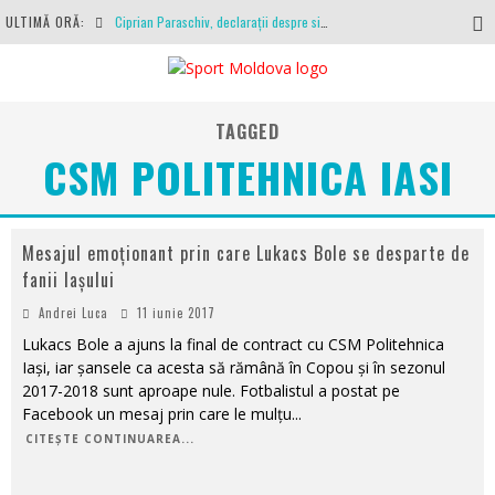
ULTIMĂ ORĂ:
Ciprian Paraschiv, declarații despre situația clubului, arbitrajul cu Hermannstadt și relația cu Primăria Iași
Antrenamente la peste 30 de grade Celsius. Mircea Rednic își pregătește fotbaliștii pentru calvarul de duminică
Politehnica Iași, scrisoare deschisă către conducătorii fotbalului românesc, european și mondial
TAGGED
O repriză executați de arbitru, o repriză executați de propriul joc
CSM POLITEHNICA IASI
Coronavirus la FC Botoșani. Un străin a stat în carantină, dar a fost testat pozitiv
Mesajul emoționant prin care Lukacs Bole se desparte de
fanii Iașului
Andrei Luca
11 iunie 2017
Lukacs Bole a ajuns la final de contract cu CSM Politehnica
Iași, iar șansele ca acesta să rămână în Copou și în sezonul
2017-2018 sunt aproape nule. Fotbalistul a postat pe
Facebook un mesaj prin care le mulțu
...
CITEȘTE CONTINUAREA...