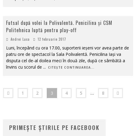
Futsal după volei la Polivalentă. Penicilina și CSM
Politehnica luptă pentru play-off
Andrei Luca
12 februarie 2017
Luni, începând cu ora 17.00, suporterii ieșeni vor avea parte de
patru ore de spectacol la Sala Polivalentă. Penicilina Iași va
disputa cel de-al doilea meci în două zile, după ce sâmbătă a
învins cu scorul de
...
CITEȘTE CONTINUAREA...
1
2
3
4
5
…
8
PRIMEȘTE ȘTIRILE PE FACEBOOK