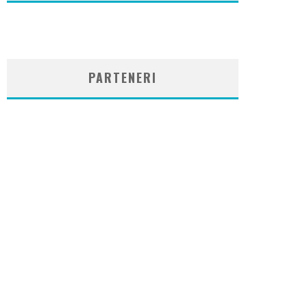
WordPress
booking
plugin
PARTENERI