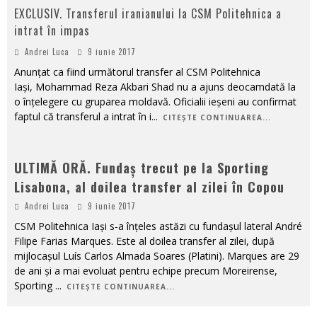
EXCLUSIV. Transferul iranianului la CSM Politehnica a
intrat în impas
Andrei Luca
9 iunie 2017
Anunțat ca fiind următorul transfer al CSM Politehnica
Iași, Mohammad Reza Akbari Shad nu a ajuns deocamdată la
o înțelegere cu gruparea moldavă. Oficialii ieșeni au confirmat
faptul că transferul a intrat în i
...
CITEȘTE CONTINUAREA...
ULTIMĂ ORĂ. Fundaș trecut pe la Sporting
Lisabona, al doilea transfer al zilei în Copou
Andrei Luca
9 iunie 2017
CSM Politehnica Iași s-a înțeles astăzi cu fundașul lateral André
Filipe Farias Marques. Este al doilea transfer al zilei, după
mijlocașul Luís Carlos Almada Soares (Platini). Marques are 29
de ani și a mai evoluat pentru echipe precum Moreirense,
Sporting
...
CITEȘTE CONTINUAREA...