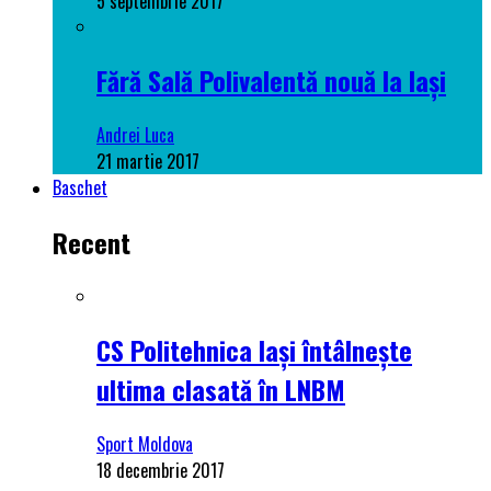
5 septembrie 2017
Fără Sală Polivalentă nouă la Iași
Andrei Luca
21 martie 2017
Baschet
Recent
CS Politehnica Iași întâlnește
ultima clasată în LNBM
Sport Moldova
18 decembrie 2017