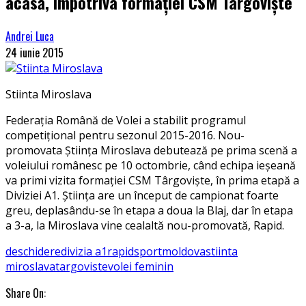
acasă, împotriva formației CSM Târgoviște
Andrei Luca
24 iunie 2015
Stiinta Miroslava
Federația Română de Volei a stabilit programul
competițional pentru sezonul 2015-2016. Nou-
promovata Știința Miroslava debutează pe prima scenă a
voleiului românesc pe 10 octombrie, când echipa ieșeană
va primi vizita formației CSM Târgoviște, în prima etapă a
Diviziei A1. Știința are un început de campionat foarte
greu, deplasându-se în etapa a doua la Blaj, dar în etapa
a 3-a, la Miroslava vine cealaltă nou-promovată, Rapid.
deschidere
divizia a1
rapid
sportmoldova
stiinta
miroslava
targoviste
volei feminin
Share On: