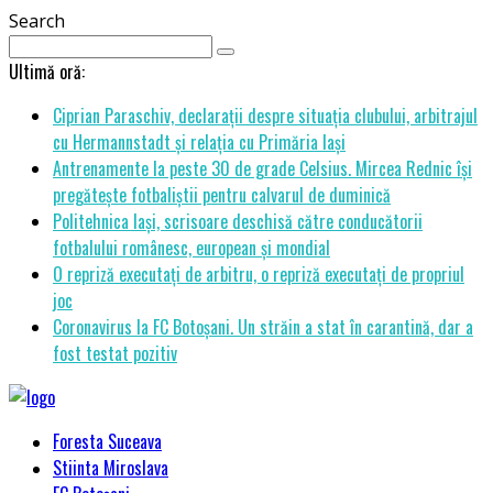
Search
Ultimă oră:
Ciprian Paraschiv, declarații despre situația clubului, arbitrajul
cu Hermannstadt și relația cu Primăria Iași
Antrenamente la peste 30 de grade Celsius. Mircea Rednic își
pregătește fotbaliștii pentru calvarul de duminică
Politehnica Iași, scrisoare deschisă către conducătorii
fotbalului românesc, european și mondial
O repriză executați de arbitru, o repriză executați de propriul
joc
Coronavirus la FC Botoșani. Un străin a stat în carantină, dar a
fost testat pozitiv
Foresta Suceava
Stiinta Miroslava