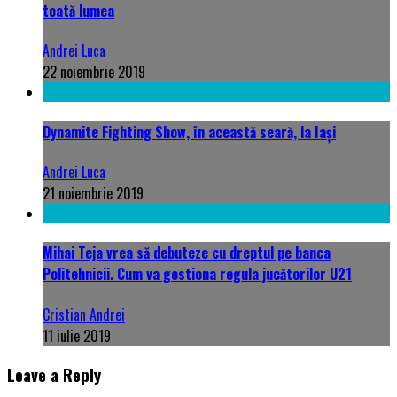
toată lumea
Andrei Luca
22 noiembrie 2019
Dynamite Fighting Show, în această seară, la Iași
Andrei Luca
21 noiembrie 2019
Mihai Teja vrea să debuteze cu dreptul pe banca
Politehnicii. Cum va gestiona regula jucătorilor U21
Cristian Andrei
11 iulie 2019
Leave a Reply