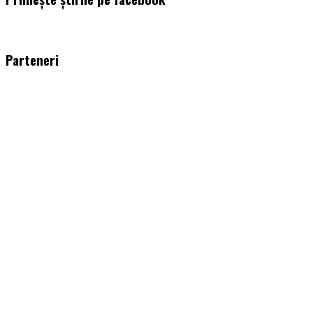
WordPress
booking
plugin
Parteneri