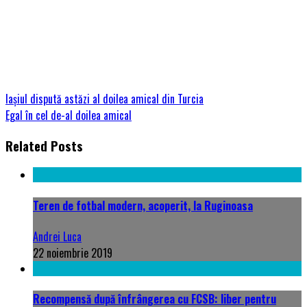
Iașiul dispută astăzi al doilea amical din Turcia
Egal în cel de-al doilea amical
Related Posts
Teren de fotbal modern, acoperit, la Ruginoasa
Andrei Luca
22 noiembrie 2019
Recompensă după înfrângerea cu FCSB: liber pentru