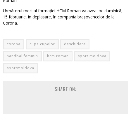
Roman.
Următorul meci al formației HCM Roman va avea loc duminică,
15 februarie, în deplasare, în compania brașovencelor de la
Corona.
corona
cupa cupelor
deschidere
handbal feminin
hcm roman
sport moldova
sportmoldova
SHARE ON: