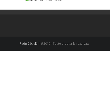
Radu Căciulă
| @2019 - Toate drepturile rezervate!