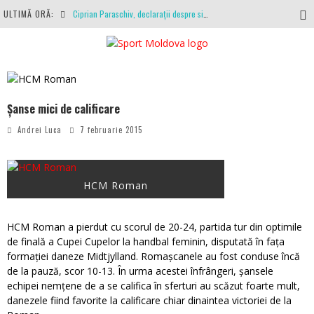
ULTIMĂ ORĂ:
Ciprian Paraschiv, declarații despre situația clubului, arbitrajul cu Hermannstadt și relația cu Primăria Iași
Antrenamente la peste 30 de grade Celsius. Mircea Rednic își pregătește fotbaliștii pentru calvarul de duminică
Politehnica Iași, scrisoare deschisă către conducătorii fotbalului românesc, european și mondial
O repriză executați de arbitru, o repriză executați de propriul joc
Șanse mici de calificare
Coronavirus la FC Botoșani. Un străin a stat în carantină, dar a fost testat pozitiv
Andrei Luca
7 februarie 2015
HCM Roman
HCM Roman a pierdut cu scorul de 20-24, partida tur din optimile
de finală a Cupei Cupelor la handbal feminin, disputată în fața
formației daneze Midtjylland. Romașcanele au fost conduse încă
de la pauză, scor 10-13. În urma acestei înfrângeri, șansele
echipei nemțene de a se califica în sferturi au scăzut foarte mult,
danezele fiind favorite la calificare chiar dinaintea victoriei de la