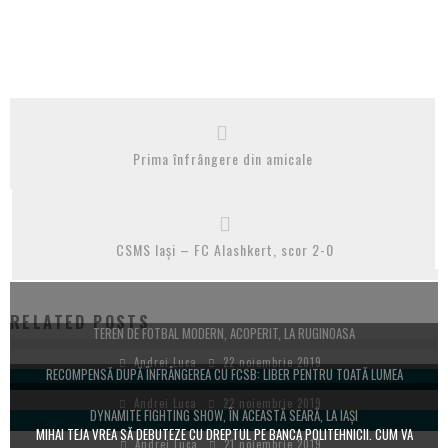
Prima înfrângere din amicale
CSMS Iași – FC Alashkert, scor 2-0
RELATED POSTS
TEREN DE FOTBAL MODERN, ACOPERIT, LA RUGINOASA
Andrei Luca
22 noiembrie 2019
RECOMPENSĂ DUPĂ ÎNFRÂNGEREA CU FCSB: LIBER PENTRU TOATĂ LUMEA
Andrei Luca
22 noiembrie 2019
DYNAMITE FIGHTING SHOW, ÎN ACEASTĂ SEARĂ, LA IAȘI
MIHAI TEJA VREA SĂ DEBUTEZE CU DREPTUL PE BANCA POLITEHNICII. CUM VA
Andrei Luca
21 noiembrie 2019