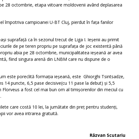
 pe 28 octombrie, etapa viitoare moldovenii având deplasarea
el împotriva campioanei U-BT Cluj, pierdut în fața fanilor
ași suprafață ca în sezonul trecut de Liga I. Ieșenii au primit
urile de pe teren propriu pe suprafața de joc existentă până
ropriu abia pe 28 octombrie, municipalitatea ieșeană ar avea
entă, fiind singura arenă din LNBM care nu dispune de o
 cum este poreclită formația ieșeană, este Ghiorghi Tsintsadze,
s 14 puncte, 6,5 pase decisive(cu 11 pase la debut) și 5,5
 Florveus a fost cel mai bun om al timișorenilor din meciul cu
.
ilete care costă 10 lei, la jumătate din preț pentru studenți,
pii vor avea intrarea gratuită.
Răzvan Scutariu