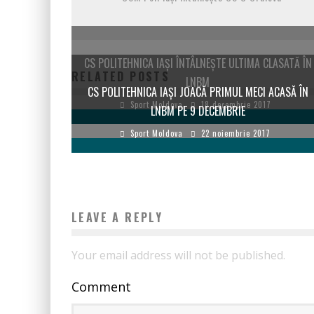
CS POLITEHNICA IAȘI ÎNTÂLNEȘTE ULTIMA CLASATĂ ÎN
RELATED POSTS
LNBM
CS POLITEHNICA IAȘI JOACĂ PRIMUL MECI ACASĂ ÎN
Sport Moldova
18 decembrie 2017
LNBM PE 9 DECEMBRIE
Sport Moldova
22 noiembrie 2017
LEAVE A REPLY
Your email address will not be published.
Comment