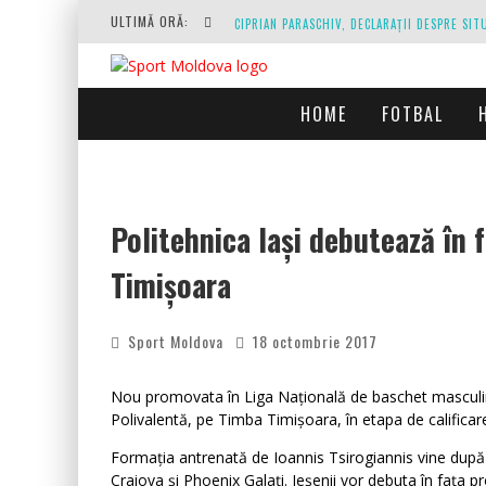
ULTIMĂ ORĂ:
HOME
FOTBAL
O REPRIZĂ EXECUTAȚI DE ARBITRU, O REPRI
Politehnica Iași debutează în 
Timișoara
Sport Moldova
18 octombrie 2017
Nou promovata în Liga Națională de baschet masculin, P
Polivalentă, pe Timba Timișoara, în etapa de calificar
Formația antrenată de Ioannis Tsirogiannis vine după
Craiova și Phoenix Galați. Ieșenii vor debuta în fața p