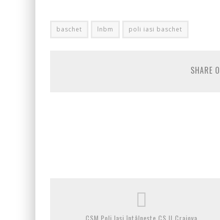
baschet
lnbm
poli iasi baschet
SHARE O
CSM Poli Iași întâlnește CS U Craiova