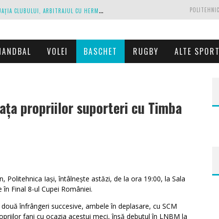
C
IPRIAN PARASCHIV, DECLARAȚII DESPRE SITUAȚIA CLUBULUI, ARBITRAJUL CU HERMANNSTADT ȘI RELAȚIA CU PRIMĂRIA IAȘI
POLITEHNIC
A
NTRENAMENTE LA PESTE 30 DE GRADE CELSIUS. MIRCEA REDNIC ÎȘI PREGĂTEȘTE FOTBALIȘTII PENTRU CALVARUL DE DUMINICĂ
P
OLITEHNICA IAȘI, SCRISOARE DESCHISĂ CĂTRE CONDUCĂTORII FOTBALULUI ROMÂNESC, EUROPEAN ȘI MONDIAL
HANDBAL
VOLEI
BASCHET
RUGBY
ALTE SPOR
ZĂ EXECUTAȚI DE PROPRIUL JOC
C
ORONAVIRUS LA FC BOTOȘANI. UN STRĂIN A STAT ÎN CARANTINĂ, DAR A FOST TESTAT POZITIV
fața propriilor suporteri cu Timba
WordPress
booking
plugin
olitehnica Iași, întâlnește astăzi, de la ora 19:00, la Sala
e în Final 8-ul Cupei României.
 două înfrângeri succesive, ambele în deplasare, cu SCM
ropriilor fani cu ocazia acestui meci, însă debutul în LNBM la