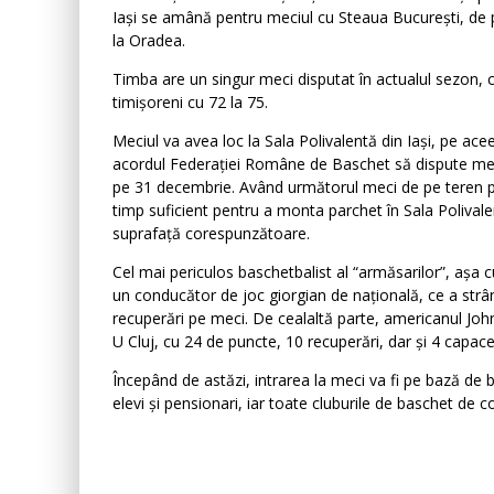
Iași se amână pentru meciul cu Steaua București, de
la Oradea.
Timba are un singur meci disputat în actualul sezon, c
timișoreni cu 72 la 75.
Meciul va avea loc la Sala Polivalentă din Iași, pe acee
acordul Federației Române de Baschet să dispute meci
pe 31 decembrie. Având următorul meci de pe teren p
timp suficient pentru a monta parchet în Sala Polival
suprafață corespunzătoare.
Cel mai periculos baschetbalist al “armăsarilor”, așa
un conducător de joc giorgian de națională, ce a strân
recuperări pe meci. De cealaltă parte, americanul John
U Cluj, cu 24 de puncte, 10 recuperări, dar și 4 capace
Începând de astăzi, intrarea la meci va fi pe bază de b
elevi și pensionari, iar toate cluburile de baschet de co