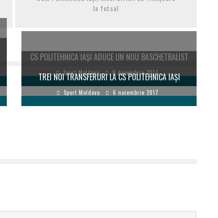
la futsal
CS POLITEHNICA IAȘI ADUCE UN NOU BASCHETBALIST
Sport Moldova
8 decembrie 2017
TREI NOI TRANSFERURI LA CS POLITEHNICA IAȘI
Sport Moldova
6 noiembrie 2017