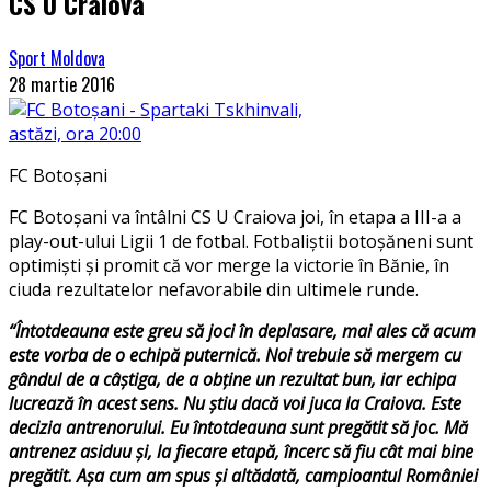
CS U Craiova
Sport Moldova
28 martie 2016
FC Botoșani
FC Botoșani va întâlni CS U Craiova joi, în etapa a III-a a
play-out-ului Ligii 1 de fotbal. Fotbaliștii botoșăneni sunt
optimiști și promit că vor merge la victorie în Bănie, în
ciuda rezultatelor nefavorabile din ultimele runde.
“Întotdeauna este greu să joci în deplasare, mai ales că acum
este vorba de o echipă puternică. Noi trebuie să mergem cu
gândul de a câştiga, de a obţine un rezultat bun, iar echipa
lucrează în acest sens. Nu ştiu dacă voi juca la Craiova. Este
decizia antrenorului. Eu întotdeauna sunt pregătit să joc. Mă
antrenez asiduu şi, la fiecare etapă, încerc să fiu cât mai bine
pregătit. Aşa cum am spus şi altădată, campioantul României