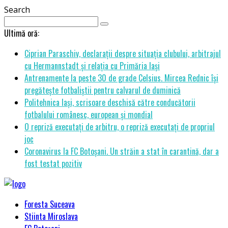
Search
Ultimă oră:
Ciprian Paraschiv, declarații despre situația clubului, arbitrajul
cu Hermannstadt și relația cu Primăria Iași
Antrenamente la peste 30 de grade Celsius. Mircea Rednic își
pregătește fotbaliștii pentru calvarul de duminică
Politehnica Iași, scrisoare deschisă către conducătorii
fotbalului românesc, european și mondial
O repriză executați de arbitru, o repriză executați de propriul
joc
Coronavirus la FC Botoșani. Un străin a stat în carantină, dar a
fost testat pozitiv
Foresta Suceava
Stiinta Miroslava