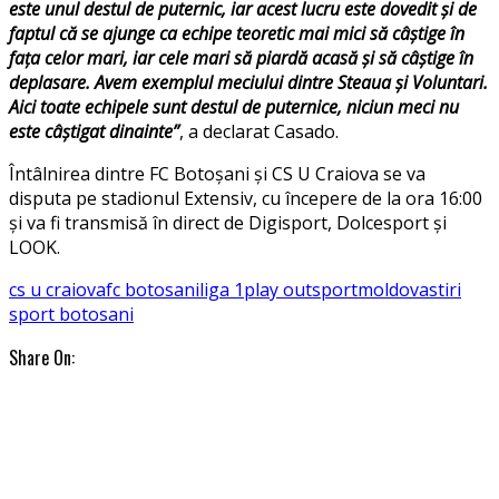
este unul destul de puternic, iar acest lucru este dovedit şi de
faptul că se ajunge ca echipe teoretic mai mici să câştige în
faţa celor mari, iar cele mari să piardă acasă şi să câştige în
deplasare. Avem exemplul meciului dintre Steaua şi Voluntari.
Aici toate echipele sunt destul de puternice, niciun meci nu
este câştigat dinainte”
, a declarat Casado.
Întâlnirea dintre FC Botoșani și CS U Craiova se va
disputa pe stadionul Extensiv, cu începere de la ora 16:00
și va fi transmisă în direct de Digisport, Dolcesport și
LOOK.
cs u craiova
fc botosani
liga 1
play out
sportmoldova
stiri
sport botosani
Share On: