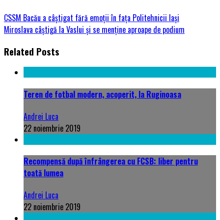
CSSM Bacău a câștigat fără emoții în fața Politehnicii Iași
Miroslava câștigă la Vaslui și se menține aproape de podium
Related Posts
Teren de fotbal modern, acoperit, la Ruginoasa
Andrei Luca
22 noiembrie 2019
Recompensă după înfrângerea cu FCSB: liber pentru
toată lumea
Andrei Luca
22 noiembrie 2019