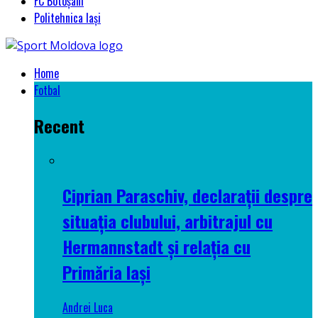
FC Botoșani
Politehnica Iași
Home
Fotbal
Recent
Ciprian Paraschiv, declarații despre
situația clubului, arbitrajul cu
Hermannstadt și relația cu
Primăria Iași
Andrei Luca