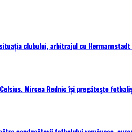
situația clubului, arbitrajul cu Hermannstadt ș
elsius. Mircea Rednic își pregătește fotbaliș
 către conducătorii fotbalului românesc, euro