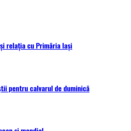
i relația cu Primăria Iași
tii pentru calvarul de duminică
pean și mondial