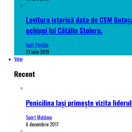
Lovitura istorică data de CSM Botoșa
echipei lui Cătălin Stoleru.
Iosif Pintilie
13 iulie 2019
Volei
Recent
Penicilina Iași primește vizita lider
Sport Moldova
6 decembrie 2017