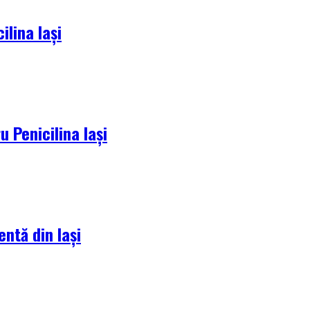
lina Iași
 Penicilina Iași
entă din Iași