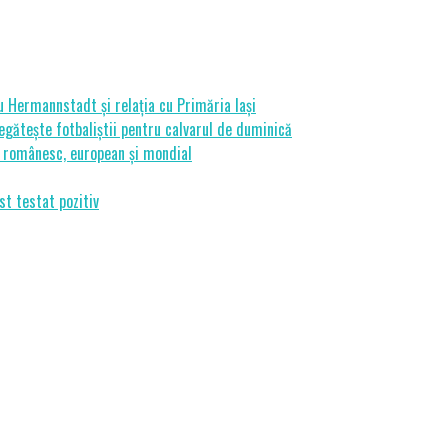
cu Hermannstadt și relația cu Primăria Iași
gătește fotbaliștii pentru calvarul de duminică
ui românesc, european și mondial
st testat pozitiv