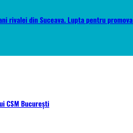
ni rivalei din Suceava. Lupta pentru promova
ului CSM București