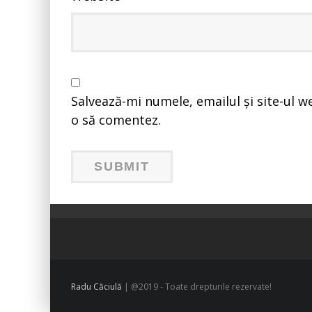
Salvează-mi numele, emailul și site-ul w
o să comentez.
Radu Căciulă
| @2019 - Toate drepturile rezervate!