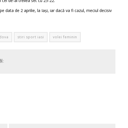
cel de-al treilea set cu 25-22.
data de 2 aprilie, la Iași, iar dacă va fi cazul, meciul decisiv
dova
stiri sport iasi
volei feminin
N: