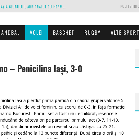
C
IPRIAN PARASCHIV, DECLARAȚII DESPRE SITUAȚIA CLUBULUI, ARBITRAJUL CU HERMANNSTADT ȘI RELAȚIA CU PRIMĂRIA IAȘI
POLITEHNIC
A
NTRENAMENTE LA PESTE 30 DE GRADE CELSIUS. MIRCEA REDNIC ÎȘI PREGĂTEȘTE FOTBALIȘTII PENTRU CALVARUL DE DUMINICĂ
P
OLITEHNICA IAȘI, SCRISOARE DESCHISĂ CĂTRE CONDUCĂTORII FOTBALULUI ROMÂNESC, EUROPEAN ȘI MONDIAL
HANDBAL
VOLEI
BASCHET
RUGBY
ALTE SPOR
ZĂ EXECUTAȚI DE PROPRIUL JOC
C
ORONAVIRUS LA FC BOTOȘANI. UN STRĂIN A STAT ÎN CARANTINĂ, DAR A FOST TESTAT POZITIV
o – Penicilina Iași, 3-0
WordPress
booking
plugin
nicilina Iași a pierdut prima partidă din cadrul grupei valorice 5-
a Diviziei A1 de volei feminin, cu scorul de 0-3, în fața formației
namo București. Primul set a fost unul echilibrat, ieșencele
nducând de câteva ori pe parcursul primului act (8-7, 11-10,
-15), dar dinamovistele au revenit și au câștigat cu 25-21.
 psihic și cedând la 13 puncte diferență. După circa o oră și 10