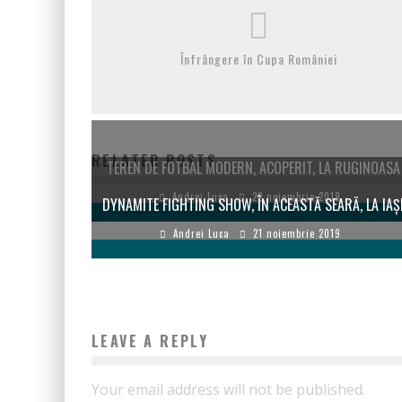
Înfrângere în Cupa României
RELATED POSTS
TEREN DE FOTBAL MODERN, ACOPERIT, LA RUGINOASA
Andrei Luca
22 noiembrie 2019
DYNAMITE FIGHTING SHOW, ÎN ACEASTĂ SEARĂ, LA IAȘ
Andrei Luca
21 noiembrie 2019
LEAVE A REPLY
Your email address will not be published.