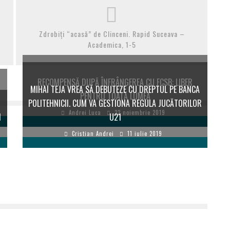
Zdrobiți “acasă” de Clinceni. Rapid Suceava –
Academica, 1-5
RECOMPENSĂ DUPĂ ÎNFRÂNGEREA CU FCSB: LIBER
MIHAI TEJA VREA SĂ DEBUTEZE CU DREPTUL PE BANCA
PENTRU TOATĂ LUMEA
POLITEHNICII. CUM VA GESTIONA REGULA JUCĂTORILOR
Andrei Luca
22 noiembrie 2019
I
U21
Cristian Andrei
11 iulie 2019