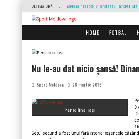
ULTIMĂ ORĂ:
HOME
FOTBAL
O REPRIZĂ EXECUTAȚI DE ARBITRU, O REPRI
Nu le-au dat nicio șansă! Dinam
Sport Moldova
26 martie 2016
Pe
8 
Penicilina Iași
Di
co
16
Setul secund a fost unul fără istoric, ieșencele căzând