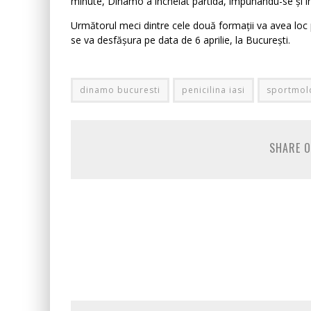
minute, Dinamo a încheiat partida, impunându-se și în 
Următorul meci dintre cele două formații va avea loc pe 
se va desfășura pe data de 6 aprilie, la Bucureşti.
dinamo bucuresti
penicilina iasi
sportmol
SHARE O