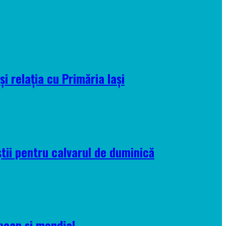
i relația cu Primăria Iași
tii pentru calvarul de duminică
pean și mondial