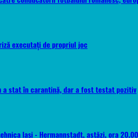
riză executați de propriul joc
 a stat în carantină, dar a fost testat pozitiv
tehnica Iași - Hermannstadt, astăzi, ora 20.0