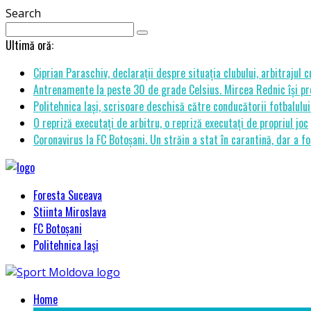
Search
Ultimă oră:
Ciprian Paraschiv, declarații despre situația clubului, arbitrajul 
Antrenamente la peste 30 de grade Celsius. Mircea Rednic își pre
Politehnica Iași, scrisoare deschisă către conducătorii fotbalul
O repriză executați de arbitru, o repriză executați de propriul joc
Coronavirus la FC Botoșani. Un străin a stat în carantină, dar a fo
Foresta Suceava
Stiinta Miroslava
FC Botoșani
Politehnica Iași
Home