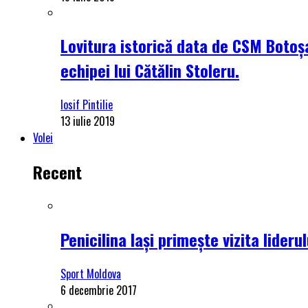
Lovitura istorică data de CSM Botoșa
echipei lui Cătălin Stoleru.
Iosif Pintilie
13 iulie 2019
Volei
Recent
Penicilina Iași primește vizita lider
Sport Moldova
6 decembrie 2017