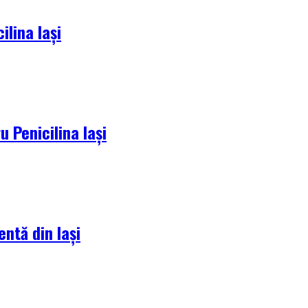
lina Iași
 Penicilina Iași
entă din Iași