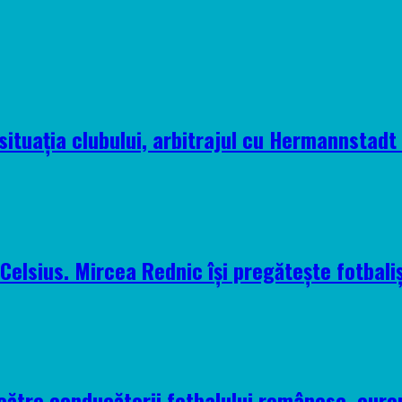
situația clubului, arbitrajul cu Hermannstadt ș
elsius. Mircea Rednic își pregătește fotbaliș
 către conducătorii fotbalului românesc, euro