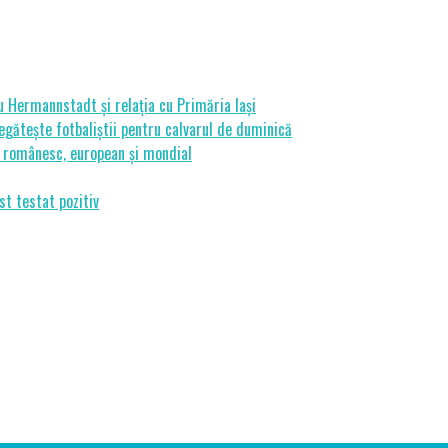
cu Hermannstadt și relația cu Primăria Iași
gătește fotbaliștii pentru calvarul de duminică
ui românesc, european și mondial
st testat pozitiv