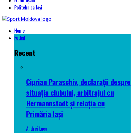
FC Botoșani
Politehnica Iași
Home
Fotbal
Recent
Ciprian Paraschiv, declarații despre
situația clubului, arbitrajul cu
Hermannstadt și relația cu
Primăria Iași
Andrei Luca