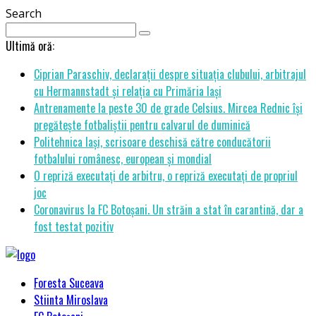
Search
Ultimă oră:
Ciprian Paraschiv, declarații despre situația clubului, arbitrajul
cu Hermannstadt și relația cu Primăria Iași
Antrenamente la peste 30 de grade Celsius. Mircea Rednic își
pregătește fotbaliștii pentru calvarul de duminică
Politehnica Iași, scrisoare deschisă către conducătorii
fotbalului românesc, european și mondial
O repriză executați de arbitru, o repriză executați de propriul
joc
Coronavirus la FC Botoșani. Un străin a stat în carantină, dar a
fost testat pozitiv
Foresta Suceava
Stiinta Miroslava