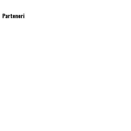
WordPress
booking
plugin
Parteneri