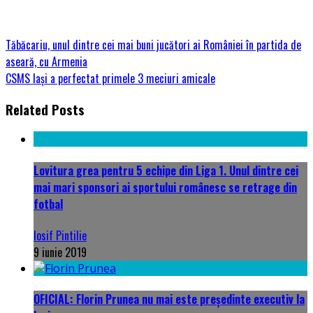
Tăbăcariu, unul dintre cei mai buni jucători ai României în partida de
aseară, cu Armenia
CSMS Iași a perfectat primele 3 meciuri amicale
Related Posts
Lovitura grea pentru 5 echipe din Liga 1. Unul dintre cei
mai mari sponsori ai sportului românesc se retrage din
fotbal
Iosif Pintilie
9 iunie 2019
OFICIAL: Florin Prunea nu mai este președinte executiv la