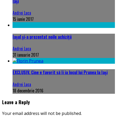
Iași
Andrei Luca
15 iunie 2017
Iașul și-a prezentat noile achiziții
Andrei Luca
31 ianuarie 2017
EXCLUSIV. Cine e favorit să îi ia locul lui Prunea la Iași
Andrei Luca
18 decembrie 2016
Leave a Reply
Your email address will not be published.