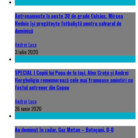
Antrenamente la peste 30 de grade Celsius. Mircea
Rednic își pregătește fotbaliștii pentru calvarul de
duminică
Andrei Luca
3 iulie 2020
SPECIAL | Copiii lui Popa de la Iași. Alex Crețu și Andrei
Hergheligiu rememorează cele mai frumoase amintiri cu
fostul antrenor din Copou
Andrei Luca
26 iunie 2020
Au dominat în zadar. Gaz Metan – Botoșani, 0-0