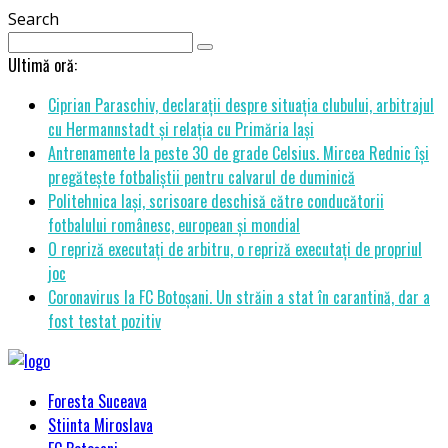
Search
Ultimă oră:
Ciprian Paraschiv, declarații despre situația clubului, arbitrajul
cu Hermannstadt și relația cu Primăria Iași
Antrenamente la peste 30 de grade Celsius. Mircea Rednic își
pregătește fotbaliștii pentru calvarul de duminică
Politehnica Iași, scrisoare deschisă către conducătorii
fotbalului românesc, european și mondial
O repriză executați de arbitru, o repriză executați de propriul
joc
Coronavirus la FC Botoșani. Un străin a stat în carantină, dar a
fost testat pozitiv
Foresta Suceava
Stiinta Miroslava