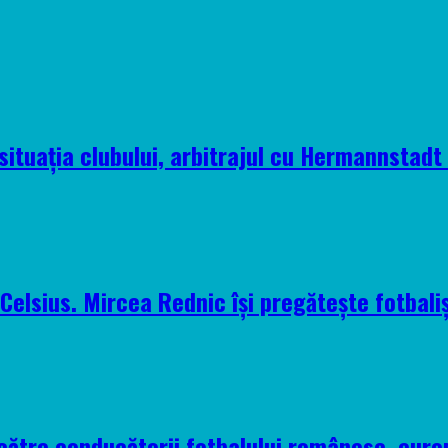
situația clubului, arbitrajul cu Hermannstadt ș
elsius. Mircea Rednic își pregătește fotbaliș
 către conducătorii fotbalului românesc, euro