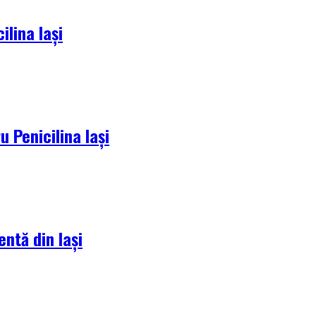
lina Iași
 Penicilina Iași
entă din Iași