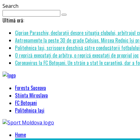
Search
Ultimă oră:
Ciprian Paraschiv, declarații despre situația clubului, arbitrajul 
Antrenamente la peste 30 de grade Celsius. Mircea Rednic își pre
Politehnica Iași, scrisoare deschisă către conducătorii fotbalul
O repriză executați de arbitru, o repriză executați de propriul joc
Coronavirus la FC Botoșani. Un străin a stat în carantină, dar a fo
Foresta Suceava
Stiinta Miroslava
FC Botoșani
Politehnica Iași
Home