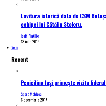
Lovitura istorică data de CSM Botoșa
echipei lui Cătălin Stoleru.
Iosif Pintilie
13 iulie 2019
Volei
Recent
Penicilina Iași primește vizita lider
Sport Moldova
6 decembrie 2017