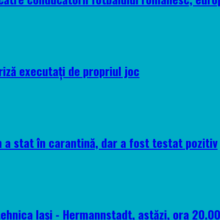
riză executați de propriul joc
 a stat în carantină, dar a fost testat pozitiv
tehnica Iași - Hermannstadt, astăzi, ora 20.0