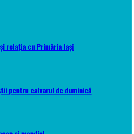
i relația cu Primăria Iași
tii pentru calvarul de duminică
pean și mondial