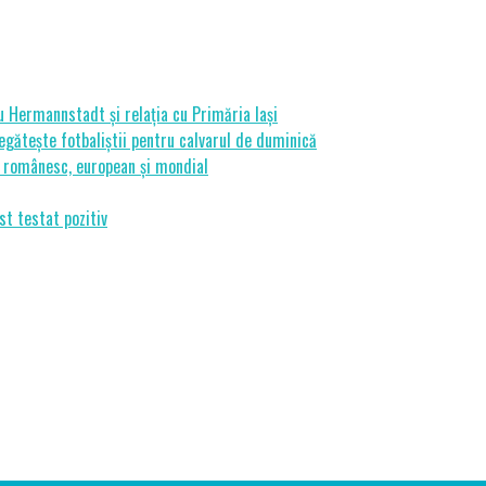
cu Hermannstadt și relația cu Primăria Iași
gătește fotbaliștii pentru calvarul de duminică
ui românesc, european și mondial
st testat pozitiv