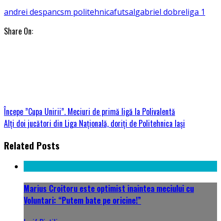
andrei despan
csm politehnica
futsal
gabriel dobre
liga 1
Share On:
Începe ”Cupa Unirii”. Meciuri de primă ligă la Polivalentă
Alți doi jucători din Liga Națională, doriți de Politehnica Iași
Related Posts
Marius Croitoru este optimist inaintea meciului cu
Voluntari: “Putem bate pe oricine!”