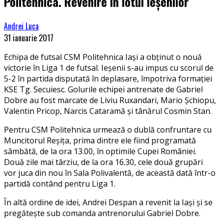
Politehnica. Revenire în lotul ieșenilor
Andrei Luca
31 ianuarie 2017
Echipa de futsal CSM Politehnica Iași a obținut o nouă
victorie în Liga 1 de futsal. Ieșenii s-au impus cu scorul de
5-2 în partida disputată în deplasare, împotriva formației
KSE Tg. Secuiesc. Golurile echipei antrenate de Gabriel
Dobre au fost marcate de Liviu Ruxandari, Mario Şchiopu,
Valentin Pricop, Narcis Cataramă și tânărul Cosmin Stan.
Pentru CSM Politehnica urmează o dublă confruntare cu
Muncitorul Reșița, prima dintre ele fiind programată
sâmbătă, de la ora 13.00, în optimile Cupei României.
Două zile mai târziu, de la ora 16.30, cele două grupări
vor juca din nou în Sala Polivalentă, de această dată într-o
partidă contând pentru Liga 1.
În altă ordine de idei, Andrei Despan a revenit la Iași și se
pregătește sub comanda antrenorului Gabriel Dobre.