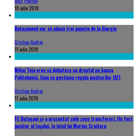
Iosif Pintilie
19 iulie 2019
Botoşănenii vor să aducă trei puncte de la Giurgiu
Cristian Andrei
11 iulie 2019
Mihai Teja vrea să debuteze cu dreptul pe banca
Politehnicii. Cum va gestiona regula jucătorilor U21
Cristian Andrei
11 iulie 2019
FC Botoşani şi-a prezentat cele zece transferuri. Un fost
jucător al Iaşului, în lotul lui Marius Croitoru