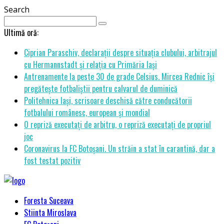
Search
Ultimă oră:
Ciprian Paraschiv, declarații despre situația clubului, arbitrajul
cu Hermannstadt și relația cu Primăria Iași
Antrenamente la peste 30 de grade Celsius. Mircea Rednic își
pregătește fotbaliștii pentru calvarul de duminică
Politehnica Iași, scrisoare deschisă către conducătorii
fotbalului românesc, european și mondial
O repriză executați de arbitru, o repriză executați de propriul
joc
Coronavirus la FC Botoșani. Un străin a stat în carantină, dar a
fost testat pozitiv
Foresta Suceava
Stiinta Miroslava