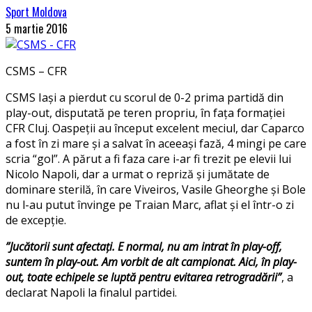
Sport Moldova
5 martie 2016
CSMS – CFR
CSMS Iași a pierdut cu scorul de 0-2 prima partidă din
play-out, disputată pe teren propriu, în fața formației
CFR Cluj. Oaspeții au început excelent meciul, dar Caparco
a fost în zi mare și a salvat în aceeași fază, 4 mingi pe care
scria “gol”. A părut a fi faza care i-ar fi trezit pe elevii lui
Nicolo Napoli, dar a urmat o repriză și jumătate de
dominare sterilă, în care Viveiros, Vasile Gheorghe și Bole
nu l-au putut învinge pe Traian Marc, aflat și el într-o zi
de excepție.
”Jucătorii sunt afectați. E normal, nu am intrat în play-off,
suntem în play-out. Am vorbit de alt campionat. Aici, în play-
out, toate echipele se luptă pentru evitarea retrogradării”
, a
declarat Napoli la finalul partidei.