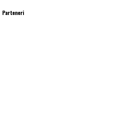
WordPress
booking
plugin
Parteneri