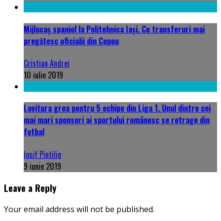
Mijlocaş spaniol la Politehnica Iaşi. Ce transferuri mai
pregătesc oficialii din Copou
Cristian Andrei
10 iulie 2019
Lovitura grea pentru 5 echipe din Liga 1. Unul dintre cei
mai mari sponsori ai sportului românesc se retrage din
fotbal
Iosif Pintilie
9 iunie 2019
Leave a Reply
Your email address will not be published.