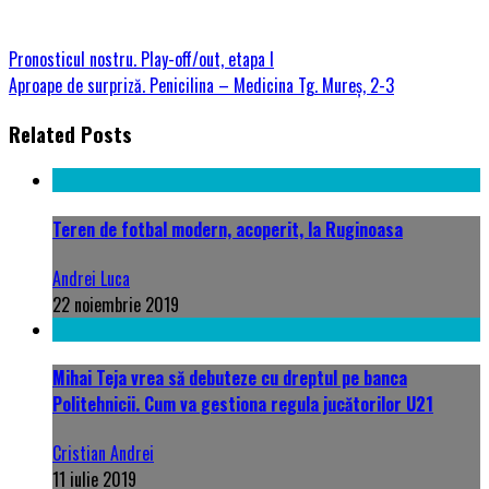
Pronosticul nostru. Play-off/out, etapa I
Aproape de surpriză. Penicilina – Medicina Tg. Mureș, 2-3
Related Posts
Teren de fotbal modern, acoperit, la Ruginoasa
Andrei Luca
22 noiembrie 2019
Mihai Teja vrea să debuteze cu dreptul pe banca
Politehnicii. Cum va gestiona regula jucătorilor U21
Cristian Andrei
11 iulie 2019