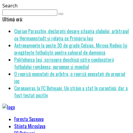
Search
Ultimă oră:
Ciprian Paraschiv, declarații despre situația clubului, arbitrajul
cu Hermannstadt și relația cu Primăria Iași
Antrenamente la peste 30 de grade Celsius. Mircea Rednic își
pregătește fotbaliștii pentru calvarul de duminică
Politehnica Iași, scrisoare deschisă către conducătorii
fotbalului românesc, european și mondial
O repriză executați de arbitru, o repriză executați de propriul
joc
Coronavirus la FC Botoșani. Un străin a stat în carantină, dar a
fost testat pozitiv
Foresta Suceava
Stiinta Miroslava