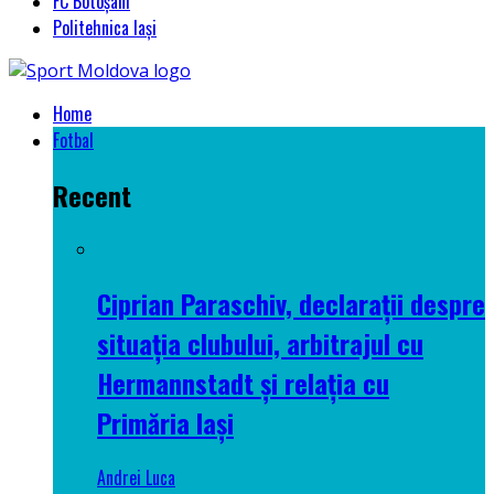
FC Botoșani
Politehnica Iași
Home
Fotbal
Recent
Ciprian Paraschiv, declarații despre
situația clubului, arbitrajul cu
Hermannstadt și relația cu
Primăria Iași
Andrei Luca