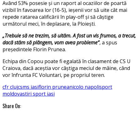
Având 53% posesie și un raport al ocaziilor de poartă
vizibil în favoarea lor (16-5), ieșenii vor să uite cât mai
repede ratarea calificării în play-off și să câștige
următorul meci, în deplasare, la Ploiești.
„Trebuie să ne trezim, să uităm. A fost un vis frumos, a trecut,
dacă stăm să plângem, vom avea probleme”
, a spus
președintele Florin Prunea.
Echipa din Copou poate fi egalată în clasament de CS U
Craiova, dacă aceștia vor câștiga meciul de mâine, când
vor înfrunta FC Voluntari, pe propriul teren.
cfr cluj
csms iasi
florin prunea
nicolo napoli
sport
moldova
stiri sport iasi
Share On: