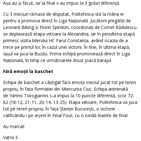
Așa au și făcut, iar la final s-au impus la 3 goluri diferență.
Cu 3 meciuri rămase de disputat, Politehnica stă la mâna ei
pentru a promova direct în Liga Națională. Jucătorii pregătiți de
Leonard Bibirig și Florin Spiridon, coordonați de Cornel Bădulescu
se deplasează etapa viitoare la Alexandria, iar în penultima etapă
primesc vizita liderului HC Farul Constanța, având ocazia de a
trece pe primul loc în cazul unei victorii. În fine, în ultima etapă,
Iașul va juca la Buzău. Prima echipă promovează direct în Liga
Națională, în timp ce următoarele două joacă barajul.
Fără emoții la baschet
Echipa de baschet a câștigat fără emoții meciul jucat tot pe teren
propriu, în fața formației din Miercurea Ciuc. Echipa antrenată
de Yannis Tsirogiannis s-a impus la 10 puncte diferență, scor 72-
62 (18-12, 21-11, 20-14, 13-25). Etapa viitoare, Politehnica va juca
tot pe teren propriu, în fața Științei București, o victorie
calificându-i pe ieșeni în Final Four, cu o rundă înainte de final.
Au marcat:
Vatra 3