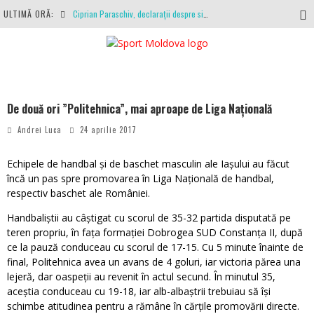
ULTIMĂ ORĂ:
Ciprian Paraschiv, declarații despre situația clubului, arbitrajul cu Hermannstadt și relația cu Primăria Iași
Antrenamente la peste 30 de grade Celsius. Mircea Rednic își pregătește fotbaliștii pentru calvarul de duminică
Politehnica Iași, scrisoare deschisă către conducătorii fotbalului românesc, european și mondial
O repriză executați de arbitru, o repriză executați de propriul joc
De două ori ”Politehnica”, mai aproape de Liga Națională
Coronavirus la FC Botoșani. Un străin a stat în carantină, dar a fost testat pozitiv
Andrei Luca
24 aprilie 2017
Echipele de handbal și de baschet masculin ale Iașului au făcut
încă un pas spre promovarea în Liga Națională de handbal,
respectiv baschet ale României.
Handbaliștii au câștigat cu scorul de 35-32 partida disputată pe
teren propriu, în fața formației Dobrogea SUD Constanța II, după
ce la pauză conduceau cu scorul de 17-15. Cu 5 minute înainte de
final, Politehnica avea un avans de 4 goluri, iar victoria părea una
lejeră, dar oaspeții au revenit în actul secund. În minutul 35,
aceștia conduceau cu 19-18, iar alb-albaștrii trebuiau să își
schimbe atitudinea pentru a rămâne în cărțile promovării directe.