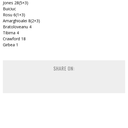
Jones 28(5×3)
Buiciuc
Rosu 6(1×3)
Amarghioalei 8(2×3)
Bratoloveanu 4
Tibirna 4
Crawford 18
Girbea 1
SHARE ON: