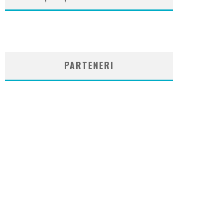
WordPress
booking
plugin
PARTENERI