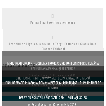
Prima finală pentru promovare
Fotbalul de Liga a 4-a revine la Targu Frumos cu Gloria Bals-
Flacara Erbiceni
MI-NU-NAAT! UNA DINTRE CELE MAI FRUMOASE VICTORII DIN ISTORIE! ROMÂNIA
RELATED POSTS
BATE UNGARIA PE FINAL ȘI SE CALIFICĂ
Andrei Luca
6 decembrie 2019
CINE PE CINE TRIMITE ACASĂ? MECI DECISIV, RIVALITATE IMENSĂ
FINAL DRAMATIC ÎN JAPONIA! ROMÂNIA PIERDE CU MUNTENEGRU DUPĂ UN FINAL DE
Andrei Luca
6 decembrie 2019
COȘMAR
Sport Moldova
4 decembrie 2019
DERBY CU SCÂNTEI LA BOTOȘANI. CSM – POLI IAȘI, 33-28
Andrei Luca
22 noiembrie 2019