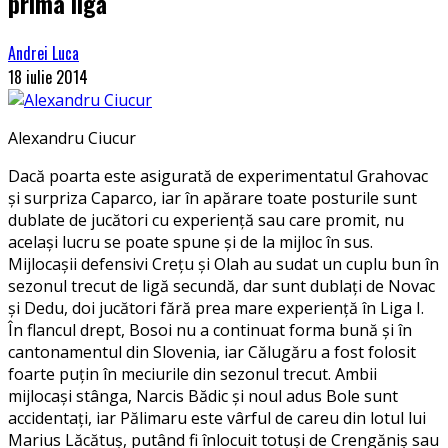
prima ligă
Andrei Luca
18 iulie 2014
Alexandru Ciucur
Dacă poarta este asigurată de experimentatul Grahovac
și surpriza Caparco, iar în apărare toate posturile sunt
dublate de jucători cu experiență sau care promit, nu
același lucru se poate spune și de la mijloc în sus.
Mijlocașii defensivi Crețu și Olah au sudat un cuplu bun în
sezonul trecut de ligă secundă, dar sunt dublați de Novac
și Dedu, doi jucători fără prea mare experiență în Liga I.
În flancul drept, Bosoi nu a continuat forma bună și în
cantonamentul din Slovenia, iar Călugăru a fost folosit
foarte puțin în meciurile din sezonul trecut. Ambii
mijlocași stânga, Narcis Bădic și noul adus Bole sunt
accidentați, iar Pălimaru este vârful de careu din lotul lui
Marius Lăcătuș, putând fi înlocuit totuși de Crengăniș sau