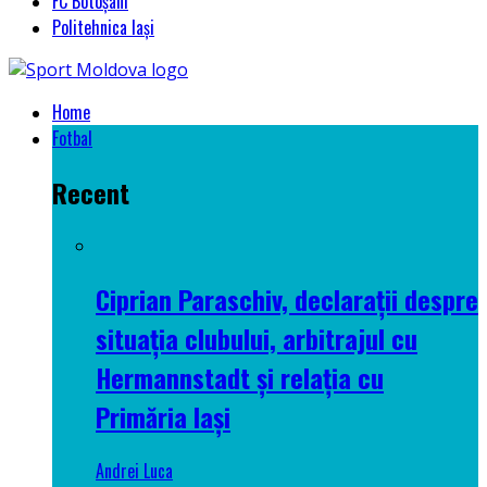
FC Botoșani
Politehnica Iași
Home
Fotbal
Recent
Ciprian Paraschiv, declarații despre
situația clubului, arbitrajul cu
Hermannstadt și relația cu
Primăria Iași
Andrei Luca