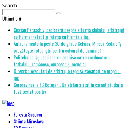
Search
Ultimă oră:
Ciprian Paraschiv, declarații despre situația clubului, arbitrajul
cu Hermannstadt și relația cu Primăria Iași
Antrenamente la peste 30 de grade Celsius. Mircea Rednic își
pregătește fotbaliștii pentru calvarul de duminică
Politehnica Iași, scrisoare deschisă către conducătorii
fotbalului românesc, european și mondial
O repriză executați de arbitru, o repriză executați de propriul
joc
Coronavirus la FC Botoșani. Un străin a stat în carantină, dar a
fost testat pozitiv
Foresta Suceava
Stiinta Miroslava