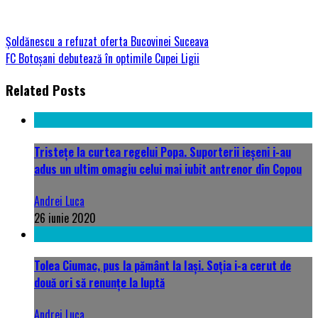
Șoldănescu a refuzat oferta Bucovinei Suceava
FC Botoșani debutează în optimile Cupei Ligii
Related Posts
Tristețe la curtea regelui Popa. Suporterii ieșeni i-au
adus un ultim omagiu celui mai iubit antrenor din Copou
Andrei Luca
26 iunie 2020
Tolea Ciumac, pus la pământ la Iași. Soția i-a cerut de
două ori să renunțe la luptă
Andrei Luca