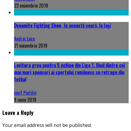
22 noiembrie 2019
Dynamite Fighting Show, în această seară, la Iași
Andrei Luca
21 noiembrie 2019
Lovitura grea pentru 5 echipe din Liga 1. Unul dintre cei
mai mari sponsori ai sportului românesc se retrage din
fotbal
Iosif Pintilie
9 iunie 2019
Leave a Reply
Your email address will not be published.