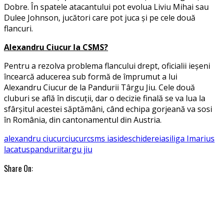
Dobre. În spatele atacantului pot evolua Liviu Mihai sau
Dulee Johnson, jucători care pot juca și pe cele două
flancuri.
Alexandru Ciucur la CSMS?
Pentru a rezolva problema flancului drept, oficialii ieșeni
încearcă aducerea sub formă de împrumut a lui
Alexandru Ciucur de la Pandurii Târgu Jiu. Cele două
cluburi se află în discuții, dar o decizie finală se va lua la
sfârșitul acestei săptămâni, când echipa gorjeană va sosi
în România, din cantonamentul din Austria.
alexandru ciucur
ciucur
csms iasi
deschidere
iasi
liga I
marius
lacatus
pandurii
targu jiu
Share On: