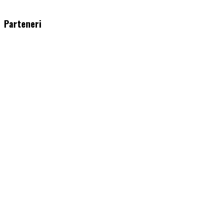
WordPress
booking
plugin
Parteneri