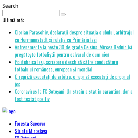
Search
Ultimă oră:
Ciprian Paraschiv, declarații despre situația clubului, arbitrajul
cu Hermannstadt și relația cu Primăria Iași
Antrenamente la peste 30 de grade Celsius. Mircea Rednic își
pregătește fotbaliștii pentru calvarul de duminică
Politehnica Iași, scrisoare deschisă către conducătorii
fotbalului românesc, european și mondial
O repriză executați de arbitru, o repriză executați de propriul
joc
Coronavirus la FC Botoșani. Un străin a stat în carantină, dar a
fost testat pozitiv
Foresta Suceava
Stiinta Miroslava