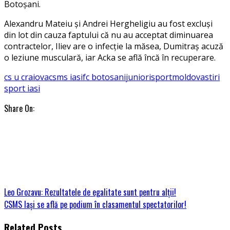
Botoșani.
Alexandru Mateiu și Andrei Hergheligiu au fost excluși
din lot din cauza faptului că nu au acceptat diminuarea
contractelor, Iliev are o infecție la măsea, Dumitraș acuză
o leziune musculară, iar Acka se află încă în recuperare.
cs u craiova
csms iasi
fc botosani
juniori
sportmoldova
stiri
sport iasi
Share On:
Leo Grozavu: Rezultatele de egalitate sunt pentru alții!
CSMS Iași se află pe podium în clasamentul spectatorilor!
Related Posts