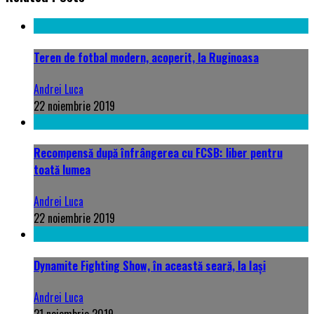
Teren de fotbal modern, acoperit, la Ruginoasa
Andrei Luca
22 noiembrie 2019
Recompensă după înfrângerea cu FCSB: liber pentru
toată lumea
Andrei Luca
22 noiembrie 2019
Dynamite Fighting Show, în această seară, la Iași
Andrei Luca
21 noiembrie 2019