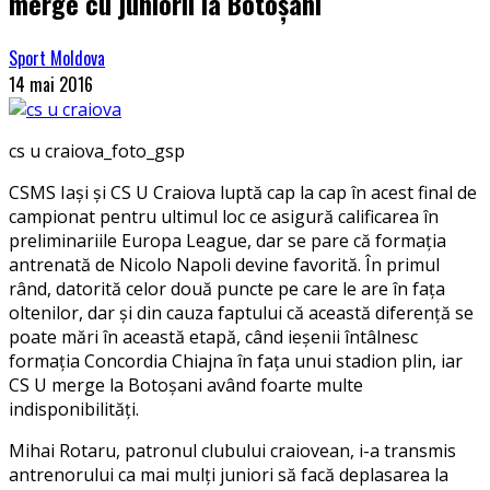
merge cu juniorii la Botoșani
Sport Moldova
14 mai 2016
cs u craiova_foto_gsp
CSMS Iași și CS U Craiova luptă cap la cap în acest final de
campionat pentru ultimul loc ce asigură calificarea în
preliminariile Europa League, dar se pare că formația
antrenată de Nicolo Napoli devine favorită. În primul
rând, datorită celor două puncte pe care le are în fața
oltenilor, dar și din cauza faptului că această diferență se
poate mări în această etapă, când ieșenii întâlnesc
formația Concordia Chiajna în fața unui stadion plin, iar
CS U merge la Botoșani având foarte multe
indisponibilități.
Mihai Rotaru, patronul clubului craiovean, i-a transmis
antrenorului ca mai mulți juniori să facă deplasarea la