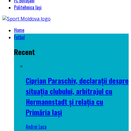
FC Botoșani
Politehnica Iași
Home
Fotbal
Recent
Ciprian Paraschiv, declarații despre
situația clubului, arbitrajul cu
Hermannstadt și relația cu
Primăria Iași
Andrei Luca