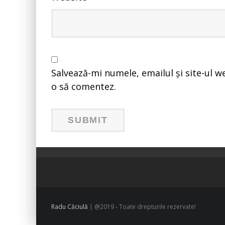
Salvează-mi numele, emailul și site-ul w
o să comentez.
Radu Căciulă
| @2019 - Toate drepturile rezervate!