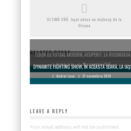
ULTIMĂ ORĂ. Iașul aduce un mijlocaș de la
Steaua
RELATED POSTS
TEREN DE FOTBAL MODERN, ACOPERIT, LA RUGINOASA
Andrei Luca
22 noiembrie 2019
DYNAMITE FIGHTING SHOW, ÎN ACEASTĂ SEARĂ, LA IAȘ
Andrei Luca
21 noiembrie 2019
LEAVE A REPLY
Your email address will not be published.