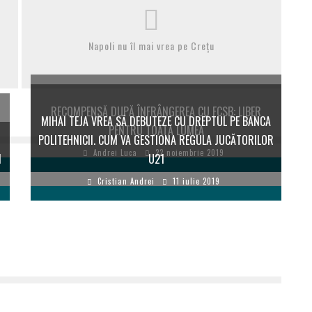
Napoli nu îl mai vrea pe Crețu
RECOMPENSĂ DUPĂ ÎNFRÂNGEREA CU FCSB: LIBER
MIHAI TEJA VREA SĂ DEBUTEZE CU DREPTUL PE BANCA
PENTRU TOATĂ LUMEA
POLITEHNICII. CUM VA GESTIONA REGULA JUCĂTORILOR
Andrei Luca
22 noiembrie 2019
I
U21
Cristian Andrei
11 iulie 2019