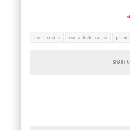
V
andrei cristea
csm politehnica iasi
premiu
SHARE O