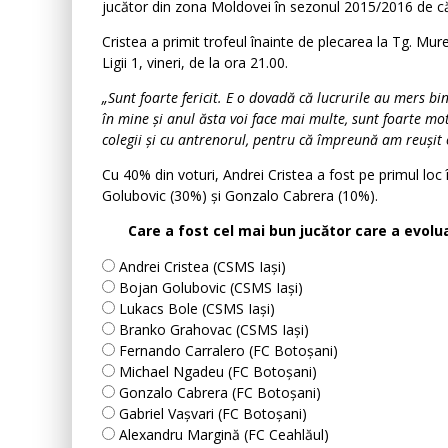
jucător din zona Moldovei în sezonul 2015/2016 de c
Cristea a primit trofeul înainte de plecarea la Tg. Mur
Ligii 1, vineri, de la ora 21.00.
„Sunt foarte fericit. E o dovadă că lucrurile au mers b
în mine și anul ăsta voi face mai multe, sunt foarte mot
colegii și cu antrenorul, pentru că împreună am reuși
Cu 40% din voturi, Andrei Cristea a fost pe primul loc
Golubovic (30%) și Gonzalo Cabrera (10%).
Care a fost cel mai bun jucător care a evolu
Andrei Cristea (CSMS Iași)
Bojan Golubovic (CSMS Iași)
Lukacs Bole (CSMS Iași)
Branko Grahovac (CSMS Iași)
Fernando Carralero (FC Botoșani)
Michael Ngadeu (FC Botoșani)
Gonzalo Cabrera (FC Botoșani)
Gabriel Vașvari (FC Botoșani)
Alexandru Margină (FC Ceahlăul)