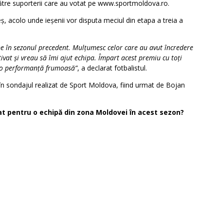
ătre suporterii care au votat pe www.sportmoldova.ro.
eș, acolo unde ieșenii vor disputa meciul din etapa a treia a
ine în sezonul precedent. Mulțumesc celor care au avut încredere
ivat și vreau să îmi ajut echipa. Împart acest premiu cu toți
t o performanță frumoasă”
, a declarat fotbalistul.
 în sondajul realizat de Sport Moldova, fiind urmat de Bojan
at pentru o echipă din zona Moldovei în acest sezon?