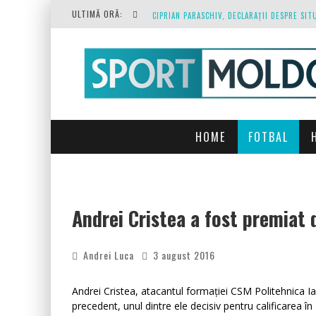
ULTIMĂ ORĂ:
O REPRIZĂ EXECUTAȚI DE ARBITRU, O REPRI
HOME
FOTBAL
Andrei Cristea a fost premiat
Andrei Luca
3 august 2016
Andrei Cristea, atacantul formației CSM Politehnica Iaș
precedent, unul dintre ele decisiv pentru calificarea 