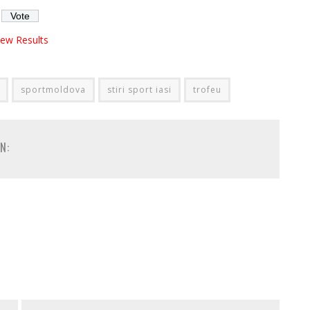
iew Results
sportmoldova
stiri sport iasi
trofeu
N: