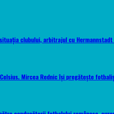
situația clubului, arbitrajul cu Hermannstadt ș
elsius. Mircea Rednic își pregătește fotbaliș
 către conducătorii fotbalului românesc, euro