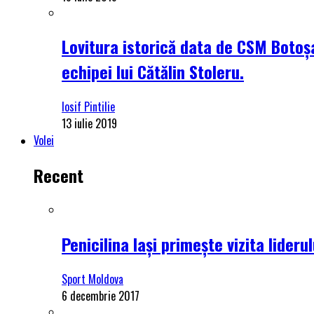
Lovitura istorică data de CSM Botoșa
echipei lui Cătălin Stoleru.
Iosif Pintilie
13 iulie 2019
Volei
Recent
Penicilina Iași primește vizita lider
Sport Moldova
6 decembrie 2017