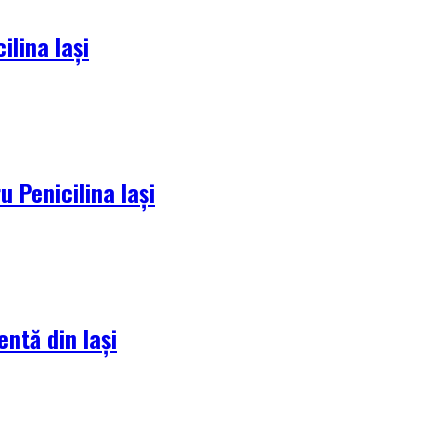
lina Iași
 Penicilina Iași
entă din Iași