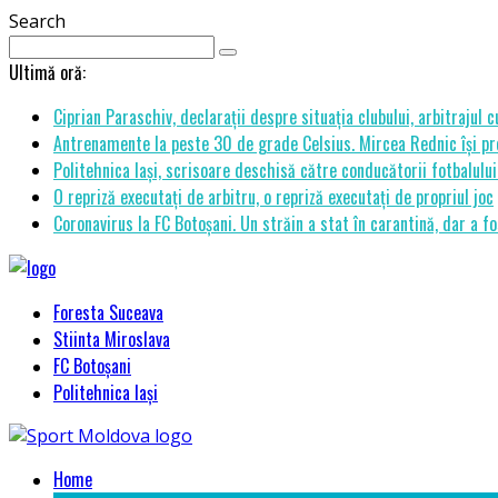
Search
Ultimă oră:
Ciprian Paraschiv, declarații despre situația clubului, arbitrajul 
Antrenamente la peste 30 de grade Celsius. Mircea Rednic își pre
Politehnica Iași, scrisoare deschisă către conducătorii fotbalul
O repriză executați de arbitru, o repriză executați de propriul joc
Coronavirus la FC Botoșani. Un străin a stat în carantină, dar a fo
Foresta Suceava
Stiinta Miroslava
FC Botoșani
Politehnica Iași
Home