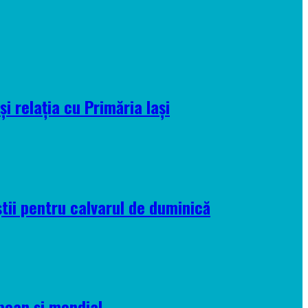
i relația cu Primăria Iași
tii pentru calvarul de duminică
pean și mondial