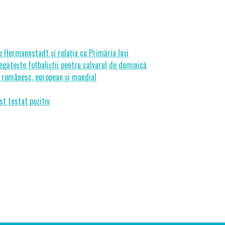
cu Hermannstadt și relația cu Primăria Iași
gătește fotbaliștii pentru calvarul de duminică
ui românesc, european și mondial
st testat pozitiv