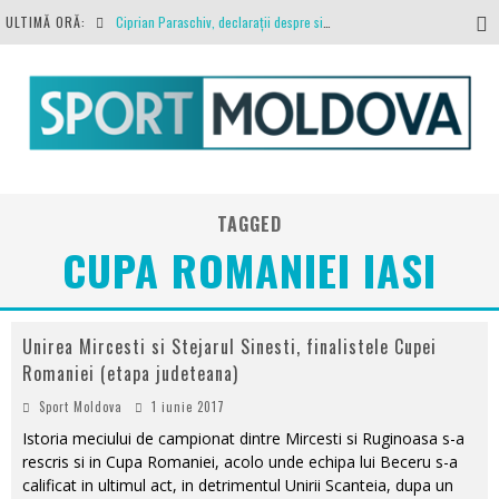
ULTIMĂ ORĂ:
Ciprian Paraschiv, declarații despre situația clubului, arbitrajul cu Hermannstadt și relația cu Primăria Iași
Antrenamente la peste 30 de grade Celsius. Mircea Rednic își pregătește fotbaliștii pentru calvarul de duminică
Politehnica Iași, scrisoare deschisă către conducătorii fotbalului românesc, european și mondial
O repriză executați de arbitru, o repriză executați de propriul joc
Coronavirus la FC Botoșani. Un străin a stat în carantină, dar a fost testat pozitiv
TAGGED
CUPA ROMANIEI IASI
Unirea Mircesti si Stejarul Sinesti, finalistele Cupei
Romaniei (etapa judeteana)
Sport Moldova
1 iunie 2017
Istoria meciului de campionat dintre Mircesti si Ruginoasa s-a
rescris si in Cupa Romaniei, acolo unde echipa lui Beceru s-a
calificat in ultimul act, in detrimentul Unirii Scanteia, dupa un