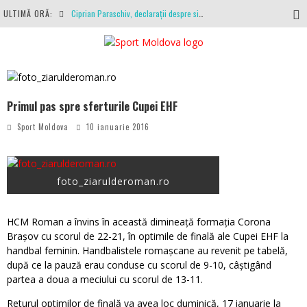
ULTIMĂ ORĂ:
Ciprian Paraschiv, declarații despre situația clubului, arbitrajul cu Hermannstadt și relația cu Primăria Iași
Antrenamente la peste 30 de grade Celsius. Mircea Rednic își pregătește fotbaliștii pentru calvarul de duminică
Politehnica Iași, scrisoare deschisă către conducătorii fotbalului românesc, european și mondial
O repriză executați de arbitru, o repriză executați de propriul joc
Primul pas spre sferturile Cupei EHF
Coronavirus la FC Botoșani. Un străin a stat în carantină, dar a fost testat pozitiv
Sport Moldova
10 ianuarie 2016
foto_ziarulderoman.ro
HCM Roman a învins în această dimineață formația Corona
Brașov cu scorul de 22-21, în optimile de finală ale Cupei EHF la
handbal feminin. Handbalistele romașcane au revenit pe tabelă,
după ce la pauză erau conduse cu scorul de 9-10, câștigând
partea a doua a meciului cu scorul de 13-11.
Returul optimilor de finală va avea loc duminică, 17 ianuarie la