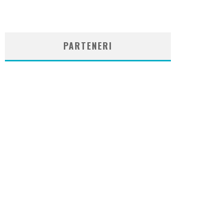
WordPress
booking
plugin
PARTENERI