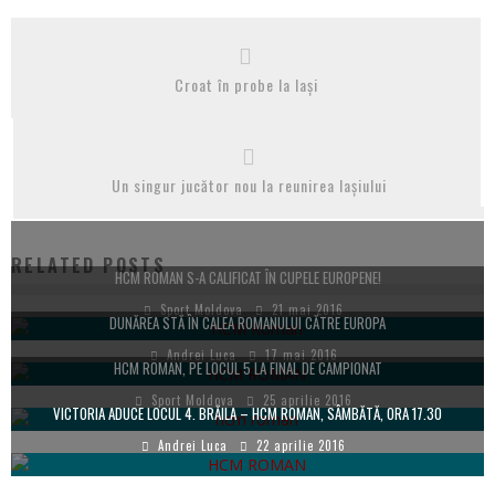
Croat în probe la Iași
Un singur jucător nou la reunirea Iașiului
RELATED POSTS
HCM ROMAN S-A CALIFICAT ÎN CUPELE EUROPENE!
Sport Moldova
21 mai 2016
DUNĂREA STĂ ÎN CALEA ROMANULUI CĂTRE EUROPA
Andrei Luca
17 mai 2016
HCM ROMAN, PE LOCUL 5 LA FINAL DE CAMPIONAT
Sport Moldova
25 aprilie 2016
VICTORIA ADUCE LOCUL 4. BRĂILA – HCM ROMAN, SÂMBĂTĂ, ORA 17.30
Andrei Luca
22 aprilie 2016