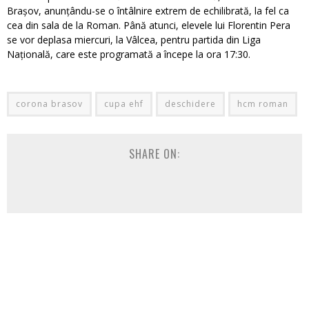
Brașov, anunțându-se o întâlnire extrem de echilibrată, la fel ca
cea din sala de la Roman. Până atunci, elevele lui Florentin Pera
se vor deplasa miercuri, la Vâlcea, pentru partida din Liga
Națională, care este programată a începe la ora 17:30.
corona brasov
cupa ehf
deschidere
hcm roman
SHARE ON: