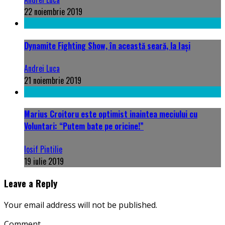
22 noiembrie 2019
Dynamite Fighting Show, în această seară, la Iași
Andrei Luca
21 noiembrie 2019
Marius Croitoru este optimist inaintea meciului cu
Voluntari: “Putem bate pe oricine!”
Iosif Pintilie
19 iulie 2019
Leave a Reply
Your email address will not be published.
Comment