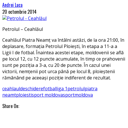
Andrei Luca
20 octombrie 2014
Petrolul – Ceahlăul
Ceahlăul Piatra Neamț va întâlni astăzi, de la ora 21:00, în
deplasare, formația Petrolul Ploiești, în etapa a 11-a a
Ligii I de fotbal. Înaintea acestei etape, moldovenii se află
pe locul 12, cu 12 puncte acumulate, în timp ce prahovenii
sunt pe poziția a 3-a, cu 20 de puncte. În cazul unei
victorii, nemțenii pot urca până pe locul 8, ploieștenii
rămânând pe aceeași poziție indiferent de rezultat.
ceahlaul
deschidere
fotbal
liga 1
petrolul
piatra
neamt
ploiesti
sport moldova
sportmoldova
Share On: