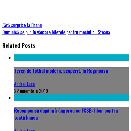
Fără surprize la Bacău
Duminică se pun în vânzare biletele pentru meciul cu Steaua
Related Posts
Teren de fotbal modern, acoperit, la Ruginoasa
Andrei Luca
22 noiembrie 2019
Recompensă după înfrângerea cu FCSB: liber pentru
toată lumea
Andrei Luca