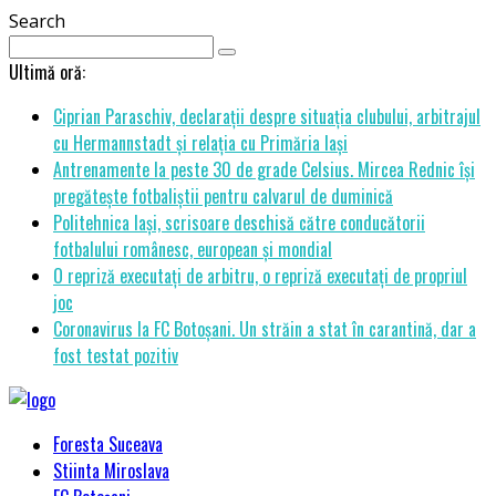
Search
Ultimă oră:
Ciprian Paraschiv, declarații despre situația clubului, arbitrajul
cu Hermannstadt și relația cu Primăria Iași
Antrenamente la peste 30 de grade Celsius. Mircea Rednic își
pregătește fotbaliștii pentru calvarul de duminică
Politehnica Iași, scrisoare deschisă către conducătorii
fotbalului românesc, european și mondial
O repriză executați de arbitru, o repriză executați de propriul
joc
Coronavirus la FC Botoșani. Un străin a stat în carantină, dar a
fost testat pozitiv
Foresta Suceava
Stiinta Miroslava