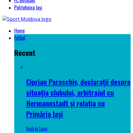
FC Botoșani
Politehnica Iași
Home
Fotbal
Recent
Ciprian Paraschiv, declarații despre
situația clubului, arbitrajul cu
Hermannstadt și relația cu
Primăria Iași
Andrei Luca