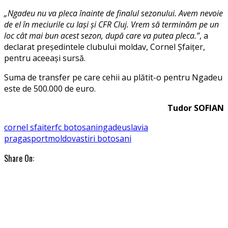
„Ngadeu nu va pleca înainte de finalul sezonului. Avem nevoie
de el în meciurile cu Iaşi şi CFR Cluj. Vrem să terminăm pe un
loc cât mai bun acest sezon, după care va putea pleca.”
, a
declarat președintele clubului moldav, Cornel Șfaițer,
pentru aceeași sursă.
Suma de transfer pe care cehii au plătit-o pentru Ngadeu
este de 500.000 de euro.
Tudor SOFIAN
cornel sfaiter
fc botosani
ngadeu
slavia
praga
sportmoldova
stiri botosani
Share On: