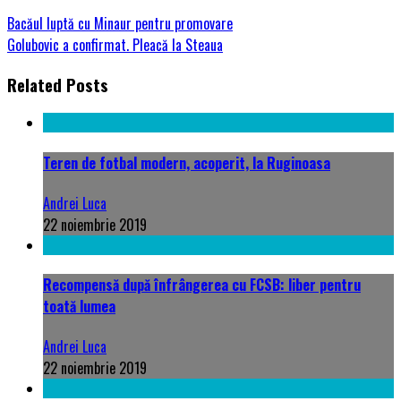
Bacăul luptă cu Minaur pentru promovare
Golubovic a confirmat. Pleacă la Steaua
Related Posts
Teren de fotbal modern, acoperit, la Ruginoasa
Andrei Luca
22 noiembrie 2019
Recompensă după înfrângerea cu FCSB: liber pentru
toată lumea
Andrei Luca
22 noiembrie 2019