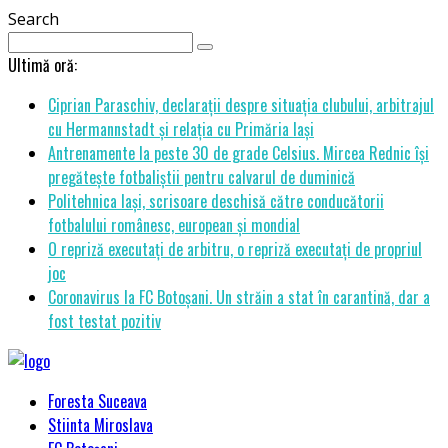
Search
Ultimă oră:
Ciprian Paraschiv, declarații despre situația clubului, arbitrajul
cu Hermannstadt și relația cu Primăria Iași
Antrenamente la peste 30 de grade Celsius. Mircea Rednic își
pregătește fotbaliștii pentru calvarul de duminică
Politehnica Iași, scrisoare deschisă către conducătorii
fotbalului românesc, european și mondial
O repriză executați de arbitru, o repriză executați de propriul
joc
Coronavirus la FC Botoșani. Un străin a stat în carantină, dar a
fost testat pozitiv
Foresta Suceava
Stiinta Miroslava