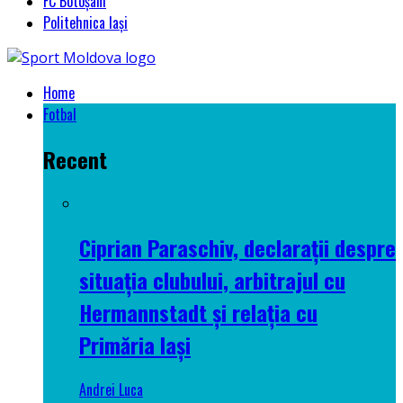
FC Botoșani
Politehnica Iași
Home
Fotbal
Recent
Ciprian Paraschiv, declarații despre
situația clubului, arbitrajul cu
Hermannstadt și relația cu
Primăria Iași
Andrei Luca