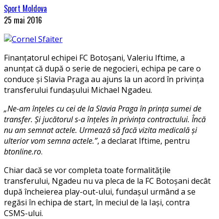
Sport Moldova
25 mai 2016
Finanțatorul echipei FC Botoșani, Valeriu Iftime, a
anunțat că după o serie de negocieri, echipa pe care o
conduce și Slavia Praga au ajuns la un acord în privința
transferului fundașului Michael Ngadeu.
„Ne-am înţeles cu cei de la Slavia Praga în prinţa sumei de
transfer. Şi jucătorul s-a înţeles în privinţa contractului. Încă
nu am semnat actele. Urmează să facă vizita medicală şi
ulterior vom semna actele.”
, a declarat Iftime, pentru
btonline.ro
.
Chiar dacă se vor completa toate formalitățile
transferului, Ngadeu nu va pleca de la FC Botoșani decât
după încheierea play-out-ului, fundașul urmând a se
regăsi în echipa de start, în meciul de la Iași, contra
CSMS-ului.